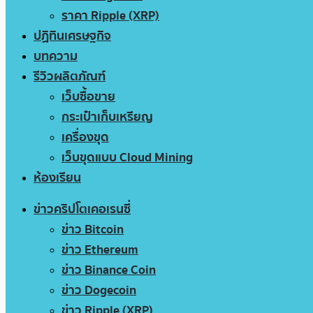
ราคา Ripple (XRP)
ปฏิทินเศรษฐกิจ
บทความ
รีวิวผลิตภัณฑ์
เว็บซื้อขาย
กระเป๋าเก็บเหรียญ
เครื่องขุด
เว็บขุดแบบ Cloud Mining
ห้องเรียน
ข่าวคริปโตเคอเรนซี่
ข่าว Bitcoin
ข่าว Ethereum
ข่าว Binance Coin
ข่าว Dogecoin
ข่าว Ripple (XRP)