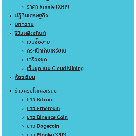
ราคา Ripple (XRP)
ปฏิทินเศรษฐกิจ
บทความ
รีวิวผลิตภัณฑ์
เว็บซื้อขาย
กระเป๋าเก็บเหรียญ
เครื่องขุด
เว็บขุดแบบ Cloud Mining
ห้องเรียน
ข่าวคริปโตเคอเรนซี่
ข่าว Bitcoin
ข่าว Ethereum
ข่าว Binance Coin
ข่าว Dogecoin
ข่าว Ripple (XRP)