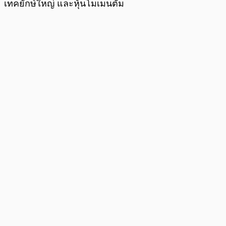
เทคยักษ์ใหญ่ และหุ้นโมเมนตัม