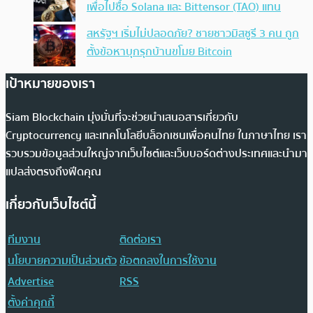
เพื่อไปซื้อ Solana และ Bittensor (TAO) แทน
สหรัฐฯ เริ่มไม่ปลอดภัย? ชายชาวมิสซูรี 3 คน ถูก
ตั้งข้อหาบุกรุกบ้านขโมย Bitcoin
เป้าหมายของเรา
Siam Blockchain มุ่งมั่นที่จะช่วยนำเสนอสารเกี่ยวกับ
Cryptocurrency และเทคโนโลยีบล็อกเชนเพื่อคนไทย ในภาษาไทย เรา
รวบรวมข้อมูลส่วนใหญ่จากเว็บไซต์และเว็บบอร์ดต่างประเทศและนำมา
แปลส่งตรงถึงฟีดคุณ
เกี่ยวกับเว็บไซต์นี้
ทีมงาน
ติดต่อเรา
นโยบายความเป็นส่วนตัว
ข้อตกลงในการใช้งาน
Advertise
RSS
ตั้งค่าคุกกี้