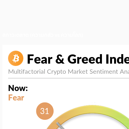
สภาวะตลาด (ความกลัว vs ความโลภ)