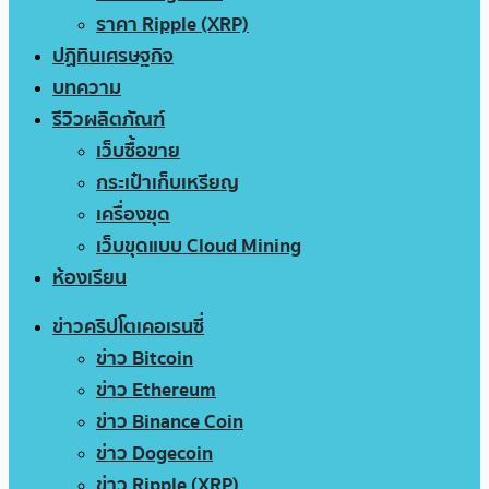
ราคา Ripple (XRP)
ปฏิทินเศรษฐกิจ
บทความ
รีวิวผลิตภัณฑ์
เว็บซื้อขาย
กระเป๋าเก็บเหรียญ
เครื่องขุด
เว็บขุดแบบ Cloud Mining
ห้องเรียน
ข่าวคริปโตเคอเรนซี่
ข่าว Bitcoin
ข่าว Ethereum
ข่าว Binance Coin
ข่าว Dogecoin
ข่าว Ripple (XRP)