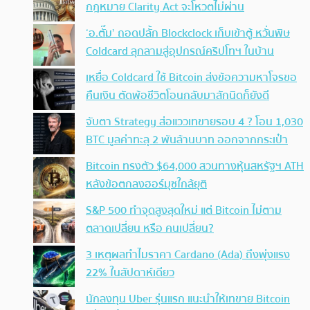
กฎหมาย Clarity Act จะโหวตไม่ผ่าน
‘อ.ตั๊ม’ ถอดปลั้ก Blockclock เก็บเข้าตู้ หวั่นพิษ
Coldcard ลุกลามสู่อุปกรณ์คริปโทฯ ในบ้าน
เหยื่อ Coldcard ใช้ Bitcoin ส่งข้อความหาโจรขอ
คืนเงิน ตัดพ้อชีวิตโอนกลับมาสักนิดก็ยังดี
จับตา Strategy ส่อแววเทขายรอบ 4 ? โอน 1,030
BTC มูลค่าทะลุ 2 พันล้านบาท ออกจากกระเป๋า
Bitcoin ทรงตัว $64,000 สวนทางหุ้นสหรัฐฯ ATH
หลังข้อตกลงฮอร์มุซใกล้ยุติ
S&P 500 ทำจุดสูงสุดใหม่ แต่ Bitcoin ไม่ตาม
ตลาดเปลี่ยน หรือ คนเปลี่ยน?
3 เหตุผลทำไมราคา Cardano (Ada) ถึงพุ่งแรง
22% ในสัปดาห์เดียว
นักลงทุน Uber รุ่นแรก แนะนำให้เทขาย Bitcoin