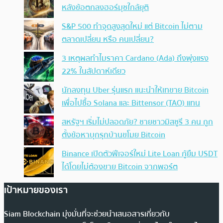
หลังข้อตกลงฮอร์มุซใกล้ยุติ
S&P 500 ทำจุดสูงสุดใหม่ แต่ Bitcoin ไม่ตาม
ตลาดเปลี่ยน หรือ คนเปลี่ยน?
3 เหตุผลทำไมราคา Cardano (Ada) ถึงพุ่งแรง
22% ในสัปดาห์เดียว
นักลงทุน Uber รุ่นแรก แนะนำให้เทขาย Bitcoin
เพื่อไปซื้อ Solana และ Bittensor (TAO) แทน
สหรัฐฯ เริ่มไม่ปลอดภัย? ชายชาวมิสซูรี 3 คน ถูก
ตั้งข้อหาบุกรุกบ้านขโมย Bitcoin
Binance เปิดตัวฟีเจอร์ใหม่ Lite Loan กู้ยืม USDT
ได้โดยไม่ต้องขาย Bitcoin จากพอร์ต
เป้าหมายของเรา
Siam Blockchain มุ่งมั่นที่จะช่วยนำเสนอสารเกี่ยวกับ