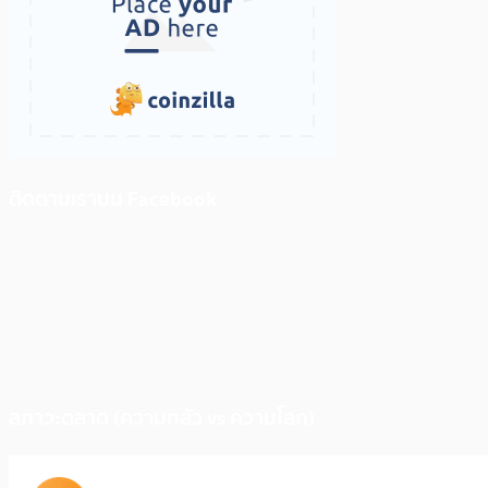
ติดตามเราบน Facebook
สภาวะตลาด (ความกลัว vs ความโลภ)