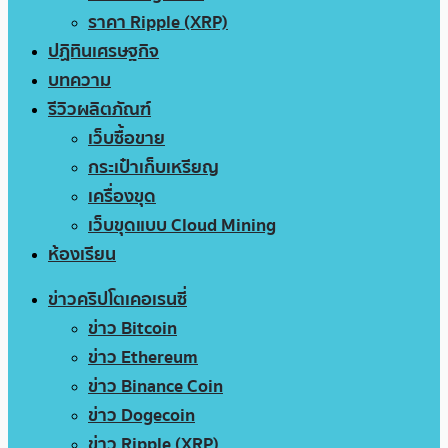
ราคา Ripple (XRP)
ปฏิทินเศรษฐกิจ
บทความ
รีวิวผลิตภัณฑ์
เว็บซื้อขาย
กระเป๋าเก็บเหรียญ
เครื่องขุด
เว็บขุดแบบ Cloud Mining
ห้องเรียน
ข่าวคริปโตเคอเรนซี่
ข่าว Bitcoin
ข่าว Ethereum
ข่าว Binance Coin
ข่าว Dogecoin
ข่าว Ripple (XRP)