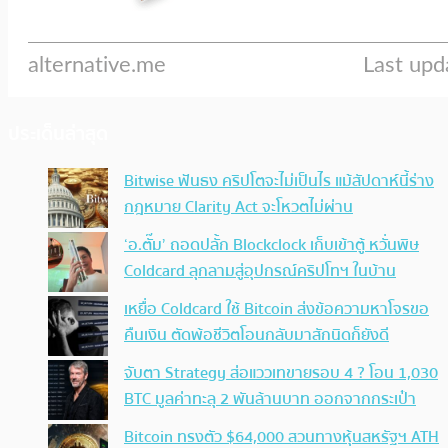
ประเด็นล่าสุด
Bitwise ฟันธง คริปโตจะไม่เป็นไร แม้สัปดาห์นี้ร่าง
กฎหมาย Clarity Act จะโหวตไม่ผ่าน
‘อ.ตั๊ม’ ถอดปลั้ก Blockclock เก็บเข้าตู้ หวั่นพิษ
Coldcard ลุกลามสู่อุปกรณ์คริปโทฯ ในบ้าน
เหยื่อ Coldcard ใช้ Bitcoin ส่งข้อความหาโจรขอ
คืนเงิน ตัดพ้อชีวิตโอนกลับมาสักนิดก็ยังดี
จับตา Strategy ส่อแววเทขายรอบ 4 ? โอน 1,030
BTC มูลค่าทะลุ 2 พันล้านบาท ออกจากกระเป๋า
Bitcoin ทรงตัว $64,000 สวนทางหุ้นสหรัฐฯ ATH