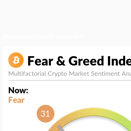
สภาวะตลาด (ความกลัว vs ความโลภ)