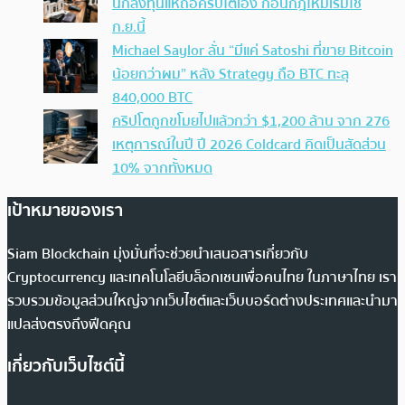
นักลงทุนแห่ถือคริปโตเอง ก่อนกฎใหม่เริ่มใช้
ก.ย.นี้
Michael Saylor ลั่น “มีแค่ Satoshi ที่ขาย Bitcoin
น้อยกว่าผม” หลัง Strategy ถือ BTC ทะลุ
840,000 BTC
คริปโตถูกขโมยไปแล้วกว่า $1,200 ล้าน จาก 276
เหตุการณ์ในปี ปี 2026 Coldcard คิดเป็นสัดส่วน
10% จากทั้งหมด
เป้าหมายของเรา
Siam Blockchain มุ่งมั่นที่จะช่วยนำเสนอสารเกี่ยวกับ
Cryptocurrency และเทคโนโลยีบล็อกเชนเพื่อคนไทย ในภาษาไทย เรา
รวบรวมข้อมูลส่วนใหญ่จากเว็บไซต์และเว็บบอร์ดต่างประเทศและนำมา
แปลส่งตรงถึงฟีดคุณ
เกี่ยวกับเว็บไซต์นี้