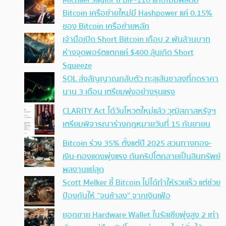
Michael Saylor ชี้ BIP-110 แทบไม่มีผลต่อ
Bitcoin เครือข่ายใหม่มี Hashpower แค่ 0.15%
ของ Bitcoin เครือข่ายหลัก
เจ้ามือเปิด Short Bitcoin เกือบ 2 พันล้านบาท
ห่างจุดพอร์ตแตกแค่ $400 ลุ้นเกิด Short
Squeeze
SOL ส่งสัญญาณกลับตัว ทะลุเส้นขาลงที่กดราคา
นาน 3 เดือน เตรียมพุ่งอย่างรุนแรง
CLARITY Act ได้วันโหวตใหม่แล้ว วุฒิสภาสหรัฐฯ
เตรียมพิจารณาร่างกฎหมายวันที่ 15 กันยายน
Bitcoin ร่วง 35% ตั้งแต่ปี 2025 สวนทางทอง-
เงิน-ทองแดงพุ่งแรง ดันคริปโตกลายเป็นสินทรัพย์
ผลงานแย่สุด
Scott Melker ชี้ Bitcoin ไม่ได้ทำให้รวยเร็ว แต่ช่วย
ป้องกันให้ “จนช้าลง” จากเงินเฟ้อ
ยอดขาย Hardware Wallet ในรัสเซียพุ่งสูง 2 เท่า