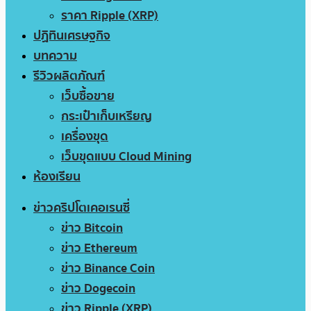
ราคา Ripple (XRP)
ปฏิทินเศรษฐกิจ
บทความ
รีวิวผลิตภัณฑ์
เว็บซื้อขาย
กระเป๋าเก็บเหรียญ
เครื่องขุด
เว็บขุดแบบ Cloud Mining
ห้องเรียน
ข่าวคริปโตเคอเรนซี่
ข่าว Bitcoin
ข่าว Ethereum
ข่าว Binance Coin
ข่าว Dogecoin
ข่าว Ripple (XRP)