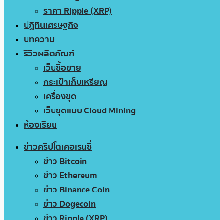
ราคา Ripple (XRP)
ปฏิทินเศรษฐกิจ
บทความ
รีวิวผลิตภัณฑ์
เว็บซื้อขาย
กระเป๋าเก็บเหรียญ
เครื่องขุด
เว็บขุดแบบ Cloud Mining
ห้องเรียน
ข่าวคริปโตเคอเรนซี่
ข่าว Bitcoin
ข่าว Ethereum
ข่าว Binance Coin
ข่าว Dogecoin
ข่าว Ripple (XRP)