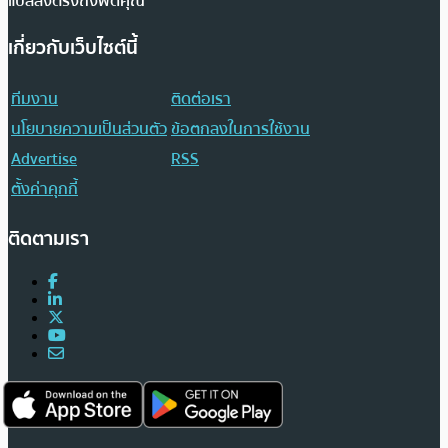
แปลส่งตรงถึงฟีดคุณ
เกี่ยวกับเว็บไซต์นี้
ทีมงาน
ติดต่อเรา
นโยบายความเป็นส่วนตัว
ข้อตกลงในการใช้งาน
Advertise
RSS
ตั้งค่าคุกกี้
ติดตามเรา