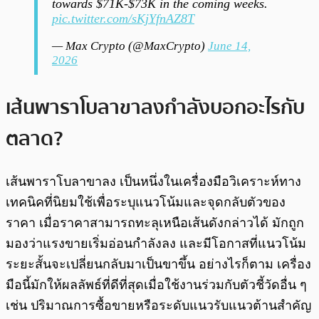
towards $71K-$73K in the coming weeks.
pic.twitter.com/sKjYfnAZ8T
— Max Crypto (@MaxCrypto)
June 14,
2026
เส้นพาราโบลาขาลง
กำลังบอกอะไรกับ
ตลาด?
เส้นพาราโบลาขาลง เป็นหนึ่งในเครื่องมือวิเคราะห์ทาง
เทคนิคที่นิยมใช้เพื่อระบุแนวโน้มและจุดกลับตัวของ
ราคา เมื่อราคาสามารถทะลุเหนือเส้นดังกล่าวได้ มักถูก
มองว่าแรงขายเริ่มอ่อนกำลังลง และมีโอกาสที่แนวโน้ม
ระยะสั้นจะเปลี่ยนกลับมาเป็นขาขึ้น อย่างไรก็ตาม เครื่อง
มือนี้มักให้ผลลัพธ์ที่ดีที่สุดเมื่อใช้งานร่วมกับตัวชี้วัดอื่น ๆ
เช่น ปริมาณการซื้อขายหรือระดับแนวรับแนวต้านสำคัญ