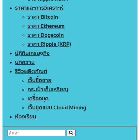
ราคาและการวิเคราะห์
ราคา Bitcoin
ราคา Ethereum
ราคา Dogecoin
ราคา Ripple (XRP)
ปฏิทินเศรษฐกิจ
บทความ
รีวิวผลิตภัณฑ์
เว็บซื้อขาย
กระเป๋าเก็บเหรียญ
เครื่องขุด
เว็บขุดแบบ Cloud Mining
ห้องเรียน