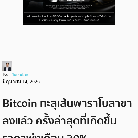
By
Tharadon
มิถุนายน 14, 2026
Bitcoin ทะลุเส้นพาราโบลาขา
ลงแล้ว ครั้งล่าสุดที่เกิดขึ้น