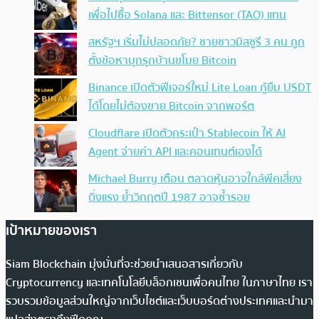
เพื่อไปซื้อ Solana และ Bittensor (TAO) แทน
สหรัฐฯ เริ่มไม่ปลอดภัย? ชายชาวมิสซูรี 3 คน ถูก
ตั้งข้อหาบุกรุกบ้านขโมย Bitcoin
Binance เปิดตัวฟีเจอร์ใหม่ Lite Loan กู้ยืม USDT
ได้โดยไม่ต้องขาย Bitcoin จากพอร์ต
Cloudflare เปิดตัวกระเป๋า Stablecoin ให้ AI
Agent จ่ายค่า API และคอนเทนต์เองได้
Michael Burry เตือน ตลาดหุ้นอาจใกล้พีคเสี่ยง
ดิ่งแรง ย้ำวิกฤตปี 1987 อาจซ้ำรอย
เป้าหมายของเรา
Siam Blockchain มุ่งมั่นที่จะช่วยนำเสนอสารเกี่ยวกับ
Cryptocurrency และเทคโนโลยีบล็อกเชนเพื่อคนไทย ในภาษาไทย เรา
รวบรวมข้อมูลส่วนใหญ่จากเว็บไซต์และเว็บบอร์ดต่างประเทศและนำมา