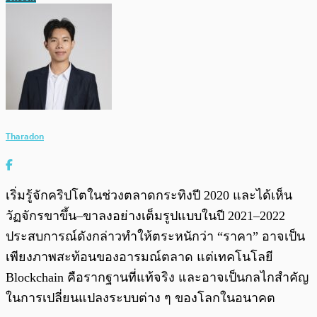
Tharadon
เริ่มรู้จักคริปโตในช่วงตลาดกระทิงปี 2020 และได้เห็น
วัฏจักรขาขึ้น–ขาลงอย่างเต็มรูปแบบในปี 2021–2022
ประสบการณ์ดังกล่าวทำให้ตระหนักว่า “ราคา” อาจเป็น
เพียงภาพสะท้อนของอารมณ์ตลาด แต่เทคโนโลยี
Blockchain คือรากฐานที่แท้จริง และอาจเป็นกลไกสำคัญ
ในการเปลี่ยนแปลงระบบต่าง ๆ ของโลกในอนาคต