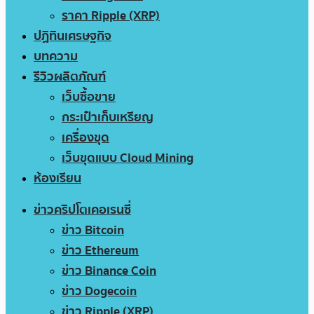
ราคา Ripple (XRP)
ปฏิทินเศรษฐกิจ
บทความ
รีวิวผลิตภัณฑ์
เว็บซื้อขาย
กระเป๋าเก็บเหรียญ
เครื่องขุด
เว็บขุดแบบ Cloud Mining
ห้องเรียน
ข่าวคริปโตเคอเรนซี่
ข่าว Bitcoin
ข่าว Ethereum
ข่าว Binance Coin
ข่าว Dogecoin
ข่าว Ripple (XRP)