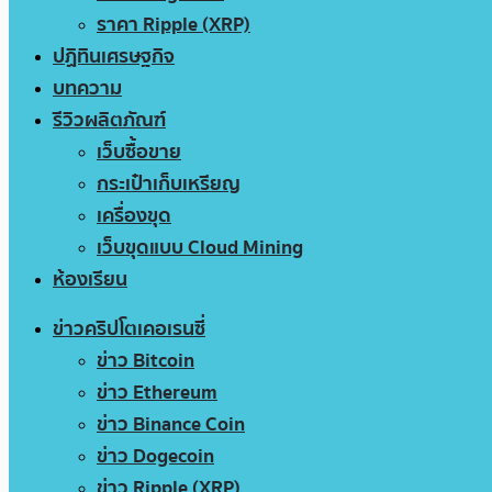
ราคา Ripple (XRP)
ปฏิทินเศรษฐกิจ
บทความ
รีวิวผลิตภัณฑ์
เว็บซื้อขาย
กระเป๋าเก็บเหรียญ
เครื่องขุด
เว็บขุดแบบ Cloud Mining
ห้องเรียน
ข่าวคริปโตเคอเรนซี่
ข่าว Bitcoin
ข่าว Ethereum
ข่าว Binance Coin
ข่าว Dogecoin
ข่าว Ripple (XRP)