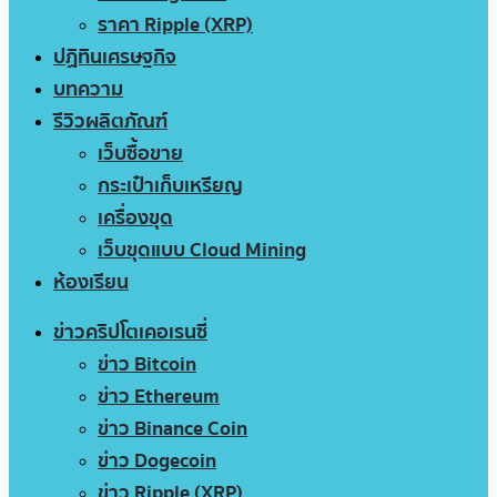
ราคา Ripple (XRP)
ปฏิทินเศรษฐกิจ
บทความ
รีวิวผลิตภัณฑ์
เว็บซื้อขาย
กระเป๋าเก็บเหรียญ
เครื่องขุด
เว็บขุดแบบ Cloud Mining
ห้องเรียน
ข่าวคริปโตเคอเรนซี่
ข่าว Bitcoin
ข่าว Ethereum
ข่าว Binance Coin
ข่าว Dogecoin
ข่าว Ripple (XRP)