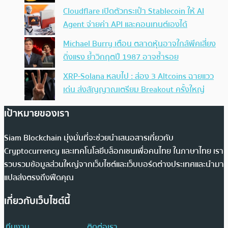
Cloudflare เปิดตัวกระเป๋า Stablecoin ให้ AI
Agent จ่ายค่า API และคอนเทนต์เองได้
Michael Burry เตือน ตลาดหุ้นอาจใกล้พีคเสี่ยง
ดิ่งแรง ย้ำวิกฤตปี 1987 อาจซ้ำรอย
XRP-Solana หลบไป : ส่อง 3 Altcoins ฉายแวว
เด่น ส่งสัญญาณเตรียม Breakout ครั้งใหญ่
เป้าหมายของเรา
Siam Blockchain มุ่งมั่นที่จะช่วยนำเสนอสารเกี่ยวกับ
Cryptocurrency และเทคโนโลยีบล็อกเชนเพื่อคนไทย ในภาษาไทย เรา
รวบรวมข้อมูลส่วนใหญ่จากเว็บไซต์และเว็บบอร์ดต่างประเทศและนำมา
แปลส่งตรงถึงฟีดคุณ
เกี่ยวกับเว็บไซต์นี้
ทีมงาน
ติดต่อเรา