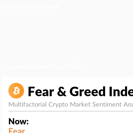
ติดตามเราบน Facebook
สภาวะตลาด (ความกลัว vs ความโลภ)