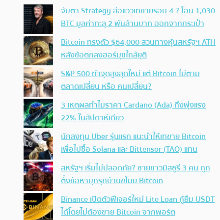
จับตา Strategy ส่อแววเทขายรอบ 4 ? โอน 1,030
BTC มูลค่าทะลุ 2 พันล้านบาท ออกจากกระเป๋า
Bitcoin ทรงตัว $64,000 สวนทางหุ้นสหรัฐฯ ATH
หลังข้อตกลงฮอร์มุซใกล้ยุติ
S&P 500 ทำจุดสูงสุดใหม่ แต่ Bitcoin ไม่ตาม
ตลาดเปลี่ยน หรือ คนเปลี่ยน?
3 เหตุผลทำไมราคา Cardano (Ada) ถึงพุ่งแรง
22% ในสัปดาห์เดียว
นักลงทุน Uber รุ่นแรก แนะนำให้เทขาย Bitcoin
เพื่อไปซื้อ Solana และ Bittensor (TAO) แทน
สหรัฐฯ เริ่มไม่ปลอดภัย? ชายชาวมิสซูรี 3 คน ถูก
ตั้งข้อหาบุกรุกบ้านขโมย Bitcoin
Binance เปิดตัวฟีเจอร์ใหม่ Lite Loan กู้ยืม USDT
ได้โดยไม่ต้องขาย Bitcoin จากพอร์ต