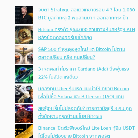
จับตา Strategy ส่อแววเทขายรอบ 4 ? โอน 1,030
BTC มูลค่าทะลุ 2 พันล้านบาท ออกจากกระเป๋า
Bitcoin ทรงตัว $64,000 สวนทางหุ้นสหรัฐฯ ATH
หลังข้อตกลงฮอร์มุซใกล้ยุติ
S&P 500 ทำจุดสูงสุดใหม่ แต่ Bitcoin ไม่ตาม
ตลาดเปลี่ยน หรือ คนเปลี่ยน?
3 เหตุผลทำไมราคา Cardano (Ada) ถึงพุ่งแรง
22% ในสัปดาห์เดียว
นักลงทุน Uber รุ่นแรก แนะนำให้เทขาย Bitcoin
เพื่อไปซื้อ Solana และ Bittensor (TAO) แทน
สหรัฐฯ เริ่มไม่ปลอดภัย? ชายชาวมิสซูรี 3 คน ถูก
ตั้งข้อหาบุกรุกบ้านขโมย Bitcoin
Binance เปิดตัวฟีเจอร์ใหม่ Lite Loan กู้ยืม USDT
ได้โดยไม่ต้องขาย Bitcoin จากพอร์ต