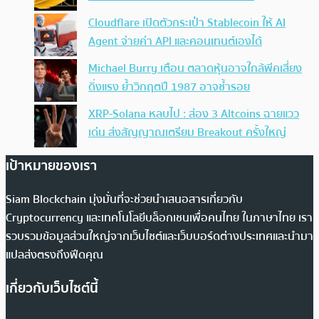
Cloudflare เปิดตัวกระเป๋า Stablecoin ให้ AI
Agent จ่ายค่า API และคอนเทนต์เองได้
Michael Burry เตือน ตลาดหุ้นอาจใกล้พีคเสี่ยง
ดิ่งแรง ย้ำวิกฤตปี 1987 อาจซ้ำรอย
XRP-Solana หลบไป : ส่อง 3 Altcoins ฉายแวว
เด่น ส่งสัญญาณเตรียม Breakout ครั้งใหญ่
เป้าหมายของเรา
Siam Blockchain มุ่งมั่นที่จะช่วยนำเสนอสารเกี่ยวกับ
Cryptocurrency และเทคโนโลยีบล็อกเชนเพื่อคนไทย ในภาษาไทย เรา
รวบรวมข้อมูลส่วนใหญ่จากเว็บไซต์และเว็บบอร์ดต่างประเทศและนำมา
แปลส่งตรงถึงฟีดคุณ
เกี่ยวกับเว็บไซต์นี้