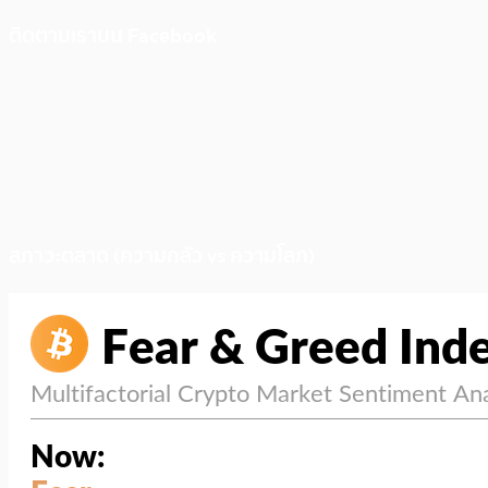
ติดตามเราบน Facebook
สภาวะตลาด (ความกลัว vs ความโลภ)