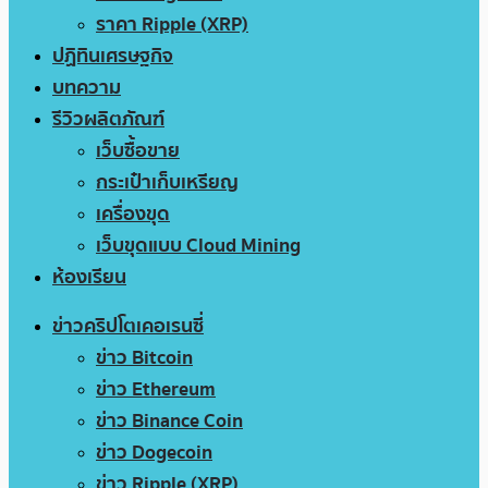
ราคา Ripple (XRP)
ปฏิทินเศรษฐกิจ
บทความ
รีวิวผลิตภัณฑ์
เว็บซื้อขาย
กระเป๋าเก็บเหรียญ
เครื่องขุด
เว็บขุดแบบ Cloud Mining
ห้องเรียน
ข่าวคริปโตเคอเรนซี่
ข่าว Bitcoin
ข่าว Ethereum
ข่าว Binance Coin
ข่าว Dogecoin
ข่าว Ripple (XRP)