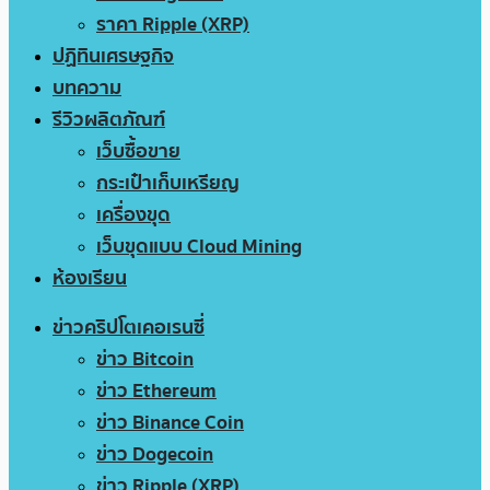
ราคา Ripple (XRP)
ปฏิทินเศรษฐกิจ
บทความ
รีวิวผลิตภัณฑ์
เว็บซื้อขาย
กระเป๋าเก็บเหรียญ
เครื่องขุด
เว็บขุดแบบ Cloud Mining
ห้องเรียน
ข่าวคริปโตเคอเรนซี่
ข่าว Bitcoin
ข่าว Ethereum
ข่าว Binance Coin
ข่าว Dogecoin
ข่าว Ripple (XRP)