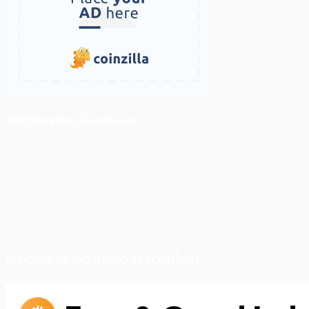
ติดตามเราบน Facebook
สภาวะตลาด (ความกลัว vs ความโลภ)