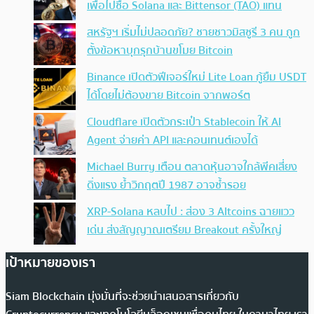
เพื่อไปซื้อ Solana และ Bittensor (TAO) แทน
สหรัฐฯ เริ่มไม่ปลอดภัย? ชายชาวมิสซูรี 3 คน ถูก
ตั้งข้อหาบุกรุกบ้านขโมย Bitcoin
Binance เปิดตัวฟีเจอร์ใหม่ Lite Loan กู้ยืม USDT
ได้โดยไม่ต้องขาย Bitcoin จากพอร์ต
Cloudflare เปิดตัวกระเป๋า Stablecoin ให้ AI
Agent จ่ายค่า API และคอนเทนต์เองได้
Michael Burry เตือน ตลาดหุ้นอาจใกล้พีคเสี่ยง
ดิ่งแรง ย้ำวิกฤตปี 1987 อาจซ้ำรอย
XRP-Solana หลบไป : ส่อง 3 Altcoins ฉายแวว
เด่น ส่งสัญญาณเตรียม Breakout ครั้งใหญ่
เป้าหมายของเรา
Siam Blockchain มุ่งมั่นที่จะช่วยนำเสนอสารเกี่ยวกับ