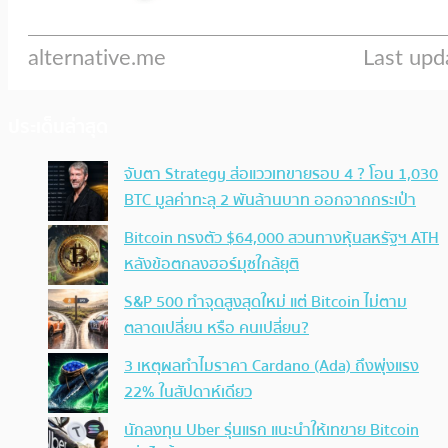
ประเด็นล่าสุด
จับตา Strategy ส่อแววเทขายรอบ 4 ? โอน 1,030
BTC มูลค่าทะลุ 2 พันล้านบาท ออกจากกระเป๋า
Bitcoin ทรงตัว $64,000 สวนทางหุ้นสหรัฐฯ ATH
หลังข้อตกลงฮอร์มุซใกล้ยุติ
S&P 500 ทำจุดสูงสุดใหม่ แต่ Bitcoin ไม่ตาม
ตลาดเปลี่ยน หรือ คนเปลี่ยน?
3 เหตุผลทำไมราคา Cardano (Ada) ถึงพุ่งแรง
22% ในสัปดาห์เดียว
นักลงทุน Uber รุ่นแรก แนะนำให้เทขาย Bitcoin