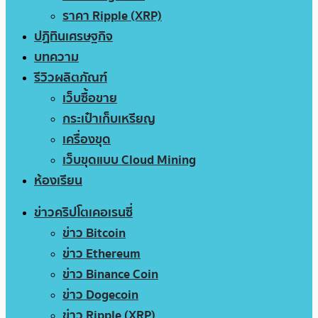
ราคา Ripple (XRP)
ปฏิทินเศรษฐกิจ
บทความ
รีวิวผลิตภัณฑ์
เว็บซื้อขาย
กระเป๋าเก็บเหรียญ
เครื่องขุด
เว็บขุดแบบ Cloud Mining
ห้องเรียน
ข่าวคริปโตเคอเรนซี่
ข่าว Bitcoin
ข่าว Ethereum
ข่าว Binance Coin
ข่าว Dogecoin
ข่าว Ripple (XRP)