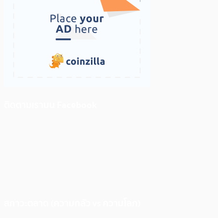
ติดตามเราบน Facebook
สภาวะตลาด (ความกลัว vs ความโลภ)