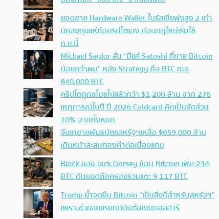
ยอดขาย Hardware Wallet ในรัสเซียพุ่งสูง 2 เท่า
นักลงทุนแห่ถือคริปโตเอง ก่อนกฎใหม่เริ่มใช้
ก.ย.นี้
Michael Saylor ลั่น “มีแค่ Satoshi ที่ขาย Bitcoin
น้อยกว่าผม” หลัง Strategy ถือ BTC ทะลุ
840,000 BTC
คริปโตถูกขโมยไปแล้วกว่า $1,200 ล้าน จาก 276
เหตุการณ์ในปี ปี 2026 Coldcard คิดเป็นสัดส่วน
10% จากทั้งหมด
จีนเทขายพันธบัตรสหรัฐฯเหลือ $659,000 ล้าน
เดินหน้าสะสมทองคำต่อเนื่องแทน
Block ของ Jack Dorsey ช้อน Bitcoin เพิ่ม 234
BTC ดันยอดถือครองรวมแตะ 9,117 BTC
Trump ย้ำจุดยืน Bitcoin “เป็นสิ่งดีสำหรับสหรัฐฯ”
เพราะช่วยลดแรงกดดันต่อเงินดอลลาร์