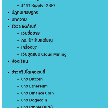
ราคา Ripple (XRP)
ปฏิทินเศรษฐกิจ
บทความ
รีวิวผลิตภัณฑ์
เว็บซื้อขาย
กระเป๋าเก็บเหรียญ
เครื่องขุด
เว็บขุดแบบ Cloud Mining
ห้องเรียน
ข่าวคริปโตเคอเรนซี่
ข่าว Bitcoin
ข่าว Ethereum
ข่าว Binance Coin
ข่าว Dogecoin
ข่าว Ripple (XRP)