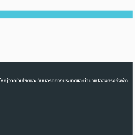
วนใหญ่จากเว็บไซต์และเว็บบอร์ดต่างประเทศและนำมาแปลส่งตรงถึงฟีด