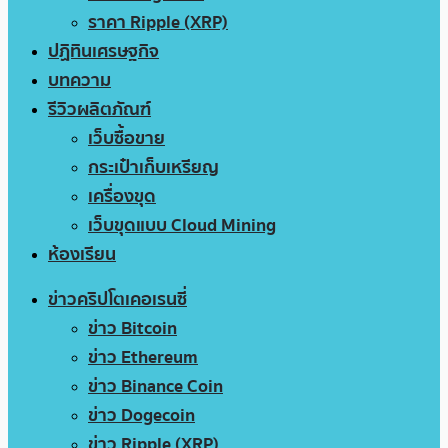
ราคา Ripple (XRP)
ปฏิทินเศรษฐกิจ
บทความ
รีวิวผลิตภัณฑ์
เว็บซื้อขาย
กระเป๋าเก็บเหรียญ
เครื่องขุด
เว็บขุดแบบ Cloud Mining
ห้องเรียน
ข่าวคริปโตเคอเรนซี่
ข่าว Bitcoin
ข่าว Ethereum
ข่าว Binance Coin
ข่าว Dogecoin
ข่าว Ripple (XRP)