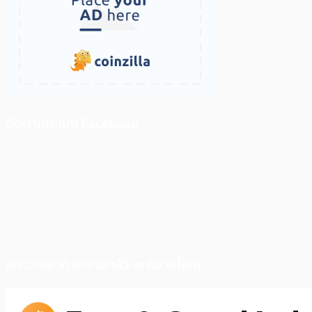
ติดตามเราบน Facebook
สภาวะตลาด (ความกลัว vs ความโลภ)