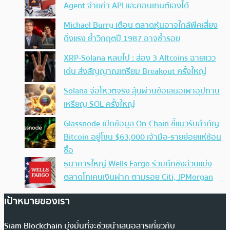
Agent จ่ายค่า API และคอนเทนต์เองได้
Michael Burry เตือน ตลาดหุ้นอาจใกล้พีคเสี่ยง
ดิ่งแรง ย้ำวิกฤตปี 1987 อาจซ้ำรอย
XRP-Solana หลบไป : ส่อง 3 Altcoins ฉายแวว
เด่น ส่งสัญญาณเตรียม Breakout ครั้งใหญ่
Solana จ่อโหวตจริง ลุ้นผ่านข้อเสนอเผาอุปทาน
เหรียญ SOL ครั้งใหญ่
Glassnode เปิดข้อมูล On-Chain ชี้แนวรับสำคัญ
Bitcoin อยู่โซน $63,000 เจ้ามือ-รายย่อยแห่ช้อน
ซื้อ
ธนาคารใหญ่ Wells Fargo ร่วมศึกชิงส่วนแบ่ง
ตลาดโทเคนเงินฝาก ตามรอย Citi, JPMorgan
เป้าหมายของเรา
Siam Blockchain มุ่งมั่นที่จะช่วยนำเสนอสารเกี่ยวกับ