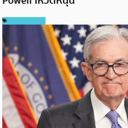
Powell โหวตหนุน
ข่าวคริปโตเคอเรนซี่