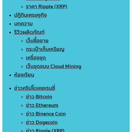
ราคา Ripple (XRP)
ปฏิทินเศรษฐกิจ
บทความ
รีวิวผลิตภัณฑ์
เว็บซื้อขาย
กระเป๋าเก็บเหรียญ
เครื่องขุด
เว็บขุดแบบ Cloud Mining
ห้องเรียน
ข่าวคริปโตเคอเรนซี่
ข่าว Bitcoin
ข่าว Ethereum
ข่าว Binance Coin
ข่าว Dogecoin
ข่าว Ripple (XRP)