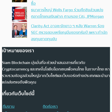
ซื้อ
ธนาคารใหญ่ Wells Fargo ร่วมศึกชิงส่วนแบ่ง
ตลาดโทเคนเงินฝาก ตามรอย Citi, JPMorgan
Clarity Act อาจชะงักยาว ๆ หลัง Warren ร้อง
SEC ตรวจสอบเหรียญมีมของทรัมป์ เพราะทำนัก
ลงทุนขาดทุนยับ
เป้าหมายของเรา
Siam Blockchain มุ่งมั่นที่จะช่วยนำเสนอสารเกี่ยวกับ
Cryptocurrency และเทคโนโลยีบล็อกเชนเพื่อคนไทย ในภาษาไทย เรา
รวบรวมข้อมูลส่วนใหญ่จากเว็บไซต์และเว็บบอร์ดต่างประเทศและนำมา
แปลส่งตรงถึงฟีดคุณ
เกี่ยวกับเว็บไซต์นี้
ทีมงาน
ติดต่อเรา