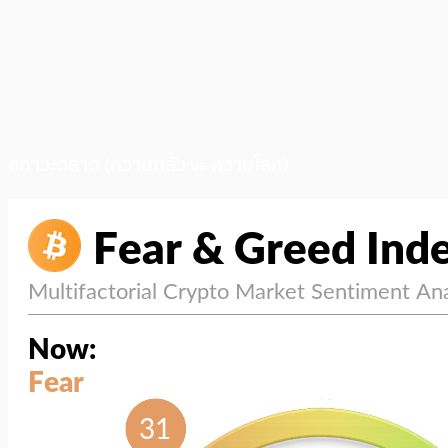
สภาวะตลาด (ความกลัว vs ความโลภ)