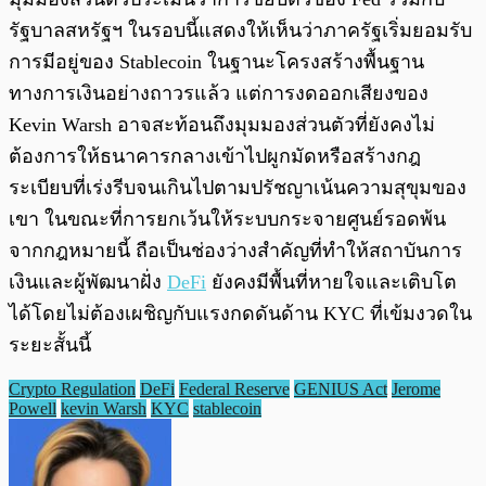
รัฐบาลสหรัฐฯ ในรอบนี้แสดงให้เห็นว่าภาครัฐเริ่มยอมรับ
การมีอยู่ของ Stablecoin ในฐานะโครงสร้างพื้นฐาน
ทางการเงินอย่างถาวรแล้ว แต่การงดออกเสียงของ
Kevin Warsh อาจสะท้อนถึงมุมมองส่วนตัวที่ยังคงไม่
ต้องการให้ธนาคารกลางเข้าไปผูกมัดหรือสร้างกฎ
ระเบียบที่เร่งรีบจนเกินไปตามปรัชญาเน้นความสุขุมของ
เขา ในขณะที่การยกเว้นให้ระบบกระจายศูนย์รอดพ้น
จากกฎหมายนี้ ถือเป็นช่องว่างสำคัญที่ทำให้สถาบันการ
เงินและผู้พัฒนาฝั่ง
DeFi
ยังคงมีพื้นที่หายใจและเติบโต
ได้โดยไม่ต้องเผชิญกับแรงกดดันด้าน KYC ที่เข้มงวดใน
ระยะสั้นนี้
Crypto Regulation
DeFi
Federal Reserve
GENIUS Act
Jerome
Powell
kevin Warsh
KYC
stablecoin