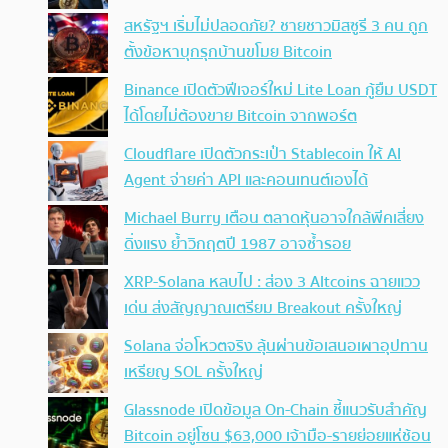
สหรัฐฯ เริ่มไม่ปลอดภัย? ชายชาวมิสซูรี 3 คน ถูก
ตั้งข้อหาบุกรุกบ้านขโมย Bitcoin
Binance เปิดตัวฟีเจอร์ใหม่ Lite Loan กู้ยืม USDT
ได้โดยไม่ต้องขาย Bitcoin จากพอร์ต
Cloudflare เปิดตัวกระเป๋า Stablecoin ให้ AI
Agent จ่ายค่า API และคอนเทนต์เองได้
Michael Burry เตือน ตลาดหุ้นอาจใกล้พีคเสี่ยง
ดิ่งแรง ย้ำวิกฤตปี 1987 อาจซ้ำรอย
XRP-Solana หลบไป : ส่อง 3 Altcoins ฉายแวว
เด่น ส่งสัญญาณเตรียม Breakout ครั้งใหญ่
Solana จ่อโหวตจริง ลุ้นผ่านข้อเสนอเผาอุปทาน
เหรียญ SOL ครั้งใหญ่
Glassnode เปิดข้อมูล On-Chain ชี้แนวรับสำคัญ
Bitcoin อยู่โซน $63,000 เจ้ามือ-รายย่อยแห่ช้อน