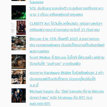
Squeeze
SOL ส่งสัญญาณกลับตัว ทะลุเส้นขาลงที่กดราคา
นาน 3 เดือน เตรียมพุ่งอย่างรุนแรง
CLARITY Act ได้วันโหวตใหม่แล้ว วุฒิสภาสหรัฐฯ
เตรียมพิจารณาร่างกฎหมายวันที่ 15 กันยายน
Bitcoin ร่วง 35% ตั้งแต่ปี 2025 สวนทางทอง-
เงิน-ทองแดงพุ่งแรง ดันคริปโตกลายเป็นสินทรัพย์
ผลงานแย่สุด
Scott Melker ชี้ Bitcoin ไม่ได้ทำให้รวยเร็ว แต่ช่วย
ป้องกันให้ “จนช้าลง” จากเงินเฟ้อ
ยอดขาย Hardware Wallet ในรัสเซียพุ่งสูง 2 เท่า
นักลงทุนแห่ถือคริปโตเอง ก่อนกฎใหม่เริ่มใช้
ก.ย.นี้
Michael Saylor ลั่น “มีแค่ Satoshi ที่ขาย Bitcoin
น้อยกว่าผม” หลัง Strategy ถือ BTC ทะลุ
840,000 BTC