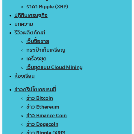
ราคา Ripple (XRP)
ปฏิทินเศรษฐกิจ
บทความ
รีวิวผลิตภัณฑ์
เว็บซื้อขาย
กระเป๋าเก็บเหรียญ
เครื่องขุด
เว็บขุดแบบ Cloud Mining
ห้องเรียน
ข่าวคริปโตเคอเรนซี่
ข่าว Bitcoin
ข่าว Ethereum
ข่าว Binance Coin
ข่าว Dogecoin
ข่าว Ripple (XRP)