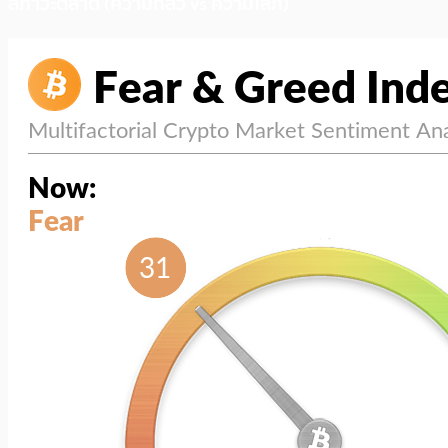
สภาวะตลาด (ความกลัว vs ความโลภ)