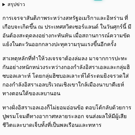
สรุปข่าว
พร้อมเล่น
0:00
/
0:00
การเจรจาสันติภาพระหว่างสหรัฐอเมริกาและอิหร่าน ที่
เกือบจะเกิดขึ้น ณ ประเทศสวิตเซอร์แลนด์ ในวันศุกร์นี้ มี
อันต้องสะดุดลงอย่างกะทันหัน เมื่อสถานการณ์ความขัด
แย้งในตะวันออกกลางปะทุความรุนแรงขึ้นอีกครั้ง
สาเหตุหลักที่ทำให้วงเจรจาต้องล่มลง มาจากการปะทะ
กันอย่างหนักหน่วงระหว่างกองกำลังอิสราเอลและกลุ่มฮิ
ซบอลเลาะห์ โดยกลุ่มฮิซบอลเลาะห์ได้ระดมยิงจรวดใส่
กองกำลังอิสราเอลบริเวณเชิงเขาใกล้เมืองนาบาตีเยห์
ทางตอนใต้ของเลบานอน
ทางฝั่งอิสราเอลเองก็ไม่ยอมอ่อนข้อ ตอบโต้กลับด้วยการ
ปูพรมโจมตีทางอากาศหลายระลอก จนส่งผลให้มีผู้เสีย
ชีวิตและบาดเจ็บทั้งที่เป็นพลเรือนและทหาร