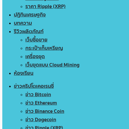
ราคา Ripple (XRP)
ปฏิทินเศรษฐกิจ
บทความ
รีวิวผลิตภัณฑ์
เว็บซื้อขาย
กระเป๋าเก็บเหรียญ
เครื่องขุด
เว็บขุดแบบ Cloud Mining
ห้องเรียน
ข่าวคริปโตเคอเรนซี่
ข่าว Bitcoin
ข่าว Ethereum
ข่าว Binance Coin
ข่าว Dogecoin
ข่าว Ripple (XRP)