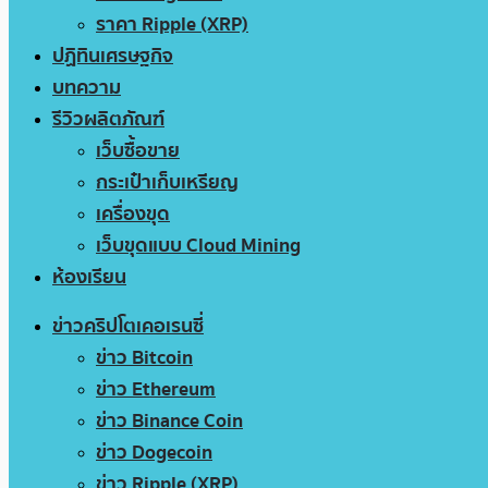
ราคา Ripple (XRP)
ปฏิทินเศรษฐกิจ
บทความ
รีวิวผลิตภัณฑ์
เว็บซื้อขาย
กระเป๋าเก็บเหรียญ
เครื่องขุด
เว็บขุดแบบ Cloud Mining
ห้องเรียน
ข่าวคริปโตเคอเรนซี่
ข่าว Bitcoin
ข่าว Ethereum
ข่าว Binance Coin
ข่าว Dogecoin
ข่าว Ripple (XRP)