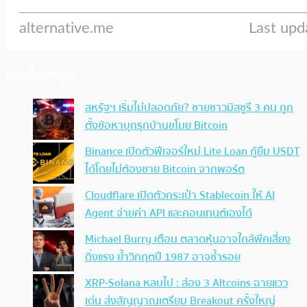
ประเด็นล่าสุด
สหรัฐฯ เริ่มไม่ปลอดภัย? ชายชาวมิสซูรี 3 คน ถูก
ตั้งข้อหาบุกรุกบ้านขโมย Bitcoin
Binance เปิดตัวฟีเจอร์ใหม่ Lite Loan กู้ยืม USDT
ได้โดยไม่ต้องขาย Bitcoin จากพอร์ต
Cloudflare เปิดตัวกระเป๋า Stablecoin ให้ AI
Agent จ่ายค่า API และคอนเทนต์เองได้
Michael Burry เตือน ตลาดหุ้นอาจใกล้พีคเสี่ยง
ดิ่งแรง ย้ำวิกฤตปี 1987 อาจซ้ำรอย
XRP-Solana หลบไป : ส่อง 3 Altcoins ฉายแวว
เด่น ส่งสัญญาณเตรียม Breakout ครั้งใหญ่