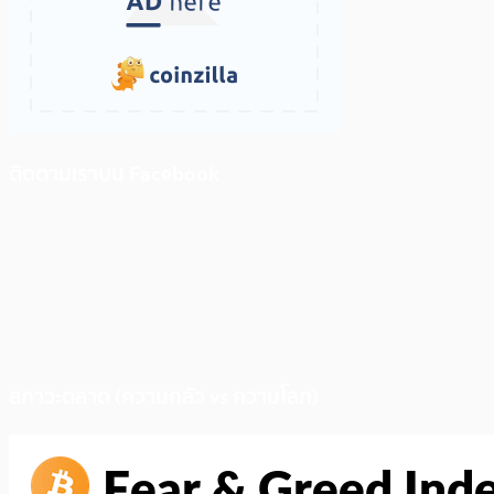
ติดตามเราบน Facebook
สภาวะตลาด (ความกลัว vs ความโลภ)