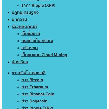
ราคา Ripple (XRP)
ปฏิทินเศรษฐกิจ
บทความ
รีวิวผลิตภัณฑ์
เว็บซื้อขาย
กระเป๋าเก็บเหรียญ
เครื่องขุด
เว็บขุดแบบ Cloud Mining
ห้องเรียน
ข่าวคริปโตเคอเรนซี่
ข่าว Bitcoin
ข่าว Ethereum
ข่าว Binance Coin
ข่าว Dogecoin
ข่าว Ripple (XRP)