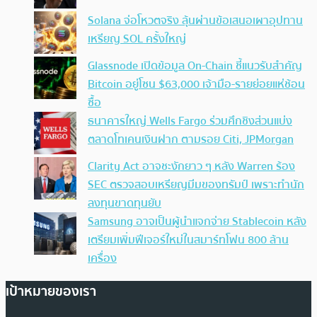
Solana จ่อโหวตจริง ลุ้นผ่านข้อเสนอเผาอุปทาน
เหรียญ SOL ครั้งใหญ่
Glassnode เปิดข้อมูล On-Chain ชี้แนวรับสำคัญ
Bitcoin อยู่โซน $63,000 เจ้ามือ-รายย่อยแห่ช้อน
ซื้อ
ธนาคารใหญ่ Wells Fargo ร่วมศึกชิงส่วนแบ่ง
ตลาดโทเคนเงินฝาก ตามรอย Citi, JPMorgan
Clarity Act อาจชะงักยาว ๆ หลัง Warren ร้อง
SEC ตรวจสอบเหรียญมีมของทรัมป์ เพราะทำนัก
ลงทุนขาดทุนยับ
Samsung อาจเป็นผู้นำแจกจ่าย Stablecoin หลัง
เตรียมเพิ่มฟีเจอร์ใหม่ในสมาร์ทโฟน 800 ล้าน
เครื่อง
เป้าหมายของเรา