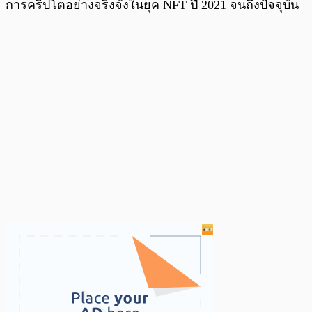
การคริปโตอย่างจริงจังในยุค NFT ปี 2021 จนถึงปัจจุบัน