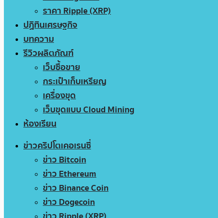
ราคา Ripple (XRP)
ปฏิทินเศรษฐกิจ
บทความ
รีวิวผลิตภัณฑ์
เว็บซื้อขาย
กระเป๋าเก็บเหรียญ
เครื่องขุด
เว็บขุดแบบ Cloud Mining
ห้องเรียน
ข่าวคริปโตเคอเรนซี่
ข่าว Bitcoin
ข่าว Ethereum
ข่าว Binance Coin
ข่าว Dogecoin
ข่าว Ripple (XRP)