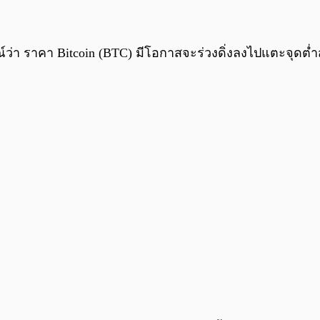
์ว่า ราคา Bitcoin (BTC) มีโอกาสจะร่วงดิ่งลงไปแตะจุดต่ำ