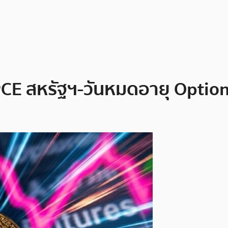
 PCE สหรัฐฯ-วันหมดอายุ Optio