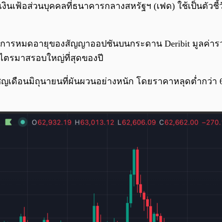
งินเฟ้อส่วนบุคคลที่ธนาคารกลางสหรัฐฯ (เฟด) ใช้เป็นตัวชี้
อ การหมดอายุของสัญญาออปชันบนกระดาน Deribit มูลค่ารวมกว
ไตรมาสรอบใหญ่ที่สุดของปี
ผชิญเดือนมิถุนายนที่ผันผวนอย่างหนัก โดยราคาหลุดต่ำกว่า 6