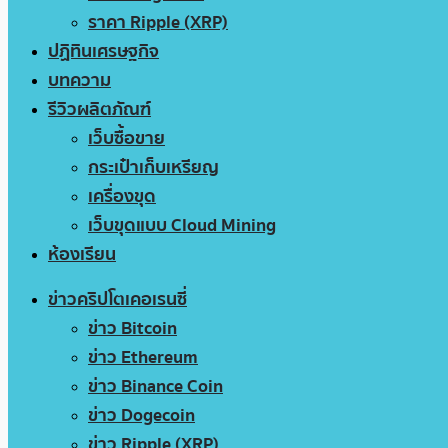
ราคา Ripple (XRP)
ปฏิทินเศรษฐกิจ
บทความ
รีวิวผลิตภัณฑ์
เว็บซื้อขาย
กระเป๋าเก็บเหรียญ
เครื่องขุด
เว็บขุดแบบ Cloud Mining
ห้องเรียน
ข่าวคริปโตเคอเรนซี่
ข่าว Bitcoin
ข่าว Ethereum
ข่าว Binance Coin
ข่าว Dogecoin
ข่าว Ripple (XRP)