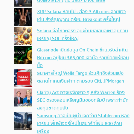
ดิ่งแรง ย้ำวิกฤตปี 1987 อาจซ้ำรอย
XRP-Solana หลบไป : ส่อง 3 Altcoins ฉายแวว
เด่น ส่งสัญญาณเตรียม Breakout ครั้งใหญ่
Solana จ่อโหวตจริง ลุ้นผ่านข้อเสนอเผาอุปทาน
เหรียญ SOL ครั้งใหญ่
Glassnode เปิดข้อมูล On-Chain ชี้แนวรับสำคัญ
Bitcoin อยู่โซน $63,000 เจ้ามือ-รายย่อยแห่ช้อน
ซื้อ
ธนาคารใหญ่ Wells Fargo ร่วมศึกชิงส่วนแบ่ง
ตลาดโทเคนเงินฝาก ตามรอย Citi, JPMorgan
Clarity Act อาจชะงักยาว ๆ หลัง Warren ร้อง
SEC ตรวจสอบเหรียญมีมของทรัมป์ เพราะทำนัก
ลงทุนขาดทุนยับ
Samsung อาจเป็นผู้นำแจกจ่าย Stablecoin หลัง
เตรียมเพิ่มฟีเจอร์ใหม่ในสมาร์ทโฟน 800 ล้าน
เครื่อง