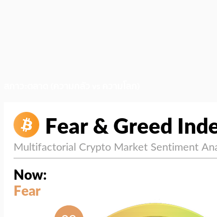
สภาวะตลาด (ความกลัว vs ความโลภ)