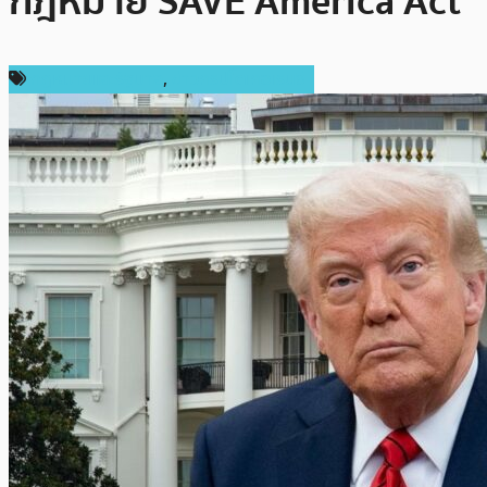
กฎหมาย SAVE America Act
กฎหมายและรัฐบาล
,
ข่าวคริปโตเคอเรนซี่