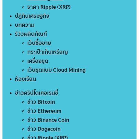
ราคา Ripple (XRP)
ปฏิทินเศรษฐกิจ
บทความ
รีวิวผลิตภัณฑ์
เว็บซื้อขาย
กระเป๋าเก็บเหรียญ
เครื่องขุด
เว็บขุดแบบ Cloud Mining
ห้องเรียน
ข่าวคริปโตเคอเรนซี่
ข่าว Bitcoin
ข่าว Ethereum
ข่าว Binance Coin
ข่าว Dogecoin
ข่าว Ripple (XRP)