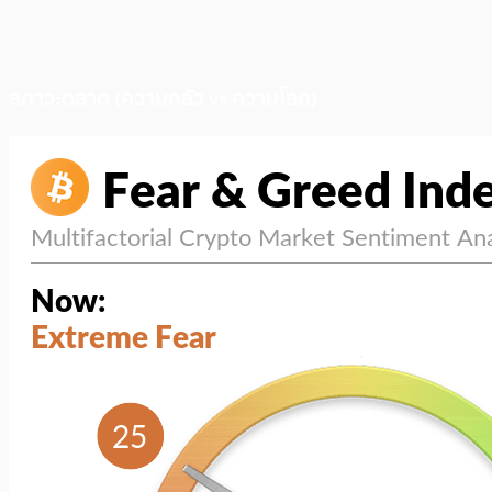
สภาวะตลาด (ความกลัว vs ความโลภ)