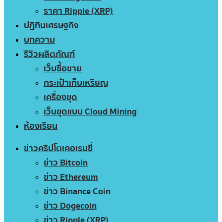
ราคา Ripple (XRP)
ปฏิทินเศรษฐกิจ
บทความ
รีวิวผลิตภัณฑ์
เว็บซื้อขาย
กระเป๋าเก็บเหรียญ
เครื่องขุด
เว็บขุดแบบ Cloud Mining
ห้องเรียน
ข่าวคริปโตเคอเรนซี่
ข่าว Bitcoin
ข่าว Ethereum
ข่าว Binance Coin
ข่าว Dogecoin
ข่าว Ripple (XRP)