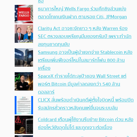
ซื้อ
ธนาคารใหญ่ Wells Fargo ร่วมศึกชิงส่วนแบ่ง
ตลาดโทเคนเงินฝาก ตามรอย Citi, JPMorgan
Clarity Act อาจชะงักยาว ๆ หลัง Warren ร้อง
SEC ตรวจสอบเหรียญมีมของทรัมป์ เพราะทำนัก
ลงทุนขาดทุนยับ
Samsung อาจเป็นผู้นำแจกจ่าย Stablecoin หลัง
เตรียมเพิ่มฟีเจอร์ใหม่ในสมาร์ทโฟน 800 ล้าน
เครื่อง
SpaceX ทำรายได้ทะลุเป้าของ Wall Street แต่
พอร์ต Bitcoin มีมูลค่าลดลงกว่า 540 ล้าน
ดอลลาร์
CLICX ลั่นพร้อมดำเนินคดีผู้ตั้งใจบิดหนี้ พร้อมปิด
รับสมัครชั่วคราวหลังคนแห่ยื่นจนระบบล้น
Coldcard เตือนผู้ใช้งานรีบย้าย Bitcoin ด่วน หลัง
ช่องโหว่ยังอุดไม่ได้ และถูกเจาะต่อเนื่อง