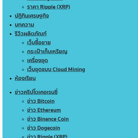
ราคา Ripple (XRP)
ปฏิทินเศรษฐกิจ
บทความ
รีวิวผลิตภัณฑ์
เว็บซื้อขาย
กระเป๋าเก็บเหรียญ
เครื่องขุด
เว็บขุดแบบ Cloud Mining
ห้องเรียน
ข่าวคริปโตเคอเรนซี่
ข่าว Bitcoin
ข่าว Ethereum
ข่าว Binance Coin
ข่าว Dogecoin
ข่าว Ripple (XRP)