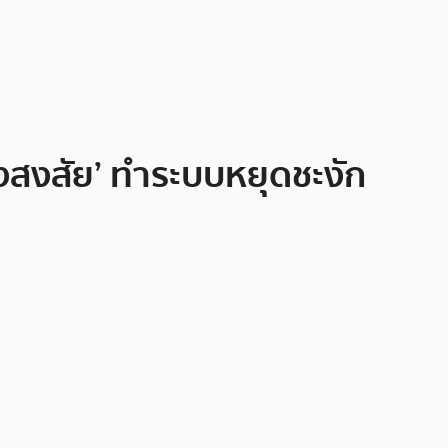
องสงสัย’ ทำระบบหยุดชะงัก