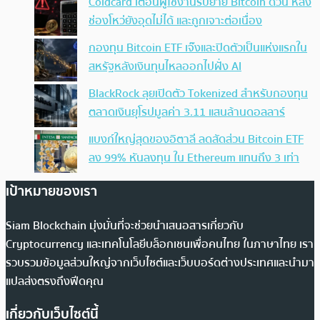
Coldcard เตือนผู้ใช้งานรีบย้าย Bitcoin ด่วน หลัง
ช่องโหว่ยังอุดไม่ได้ และถูกเจาะต่อเนื่อง
กองทุน Bitcoin ETF เจ๊งและปิดตัวเป็นแห่งแรกใน
สหรัฐหลังเงินทุนไหลออกไปฝั่ง AI
BlackRock ลุยเปิดตัว Tokenized สำหรับกองทุน
ตลาดเงินยุโรปมูลค่า 3.11 แสนล้านดอลลาร์
แบงก์ใหญ่สุดของอิตาลี ลดสัดส่วน Bitcoin ETF
ลง 99% หันลงทุน ใน Ethereum แทนถึง 3 เท่า
เป้าหมายของเรา
Siam Blockchain มุ่งมั่นที่จะช่วยนำเสนอสารเกี่ยวกับ
Cryptocurrency และเทคโนโลยีบล็อกเชนเพื่อคนไทย ในภาษาไทย เรา
รวบรวมข้อมูลส่วนใหญ่จากเว็บไซต์และเว็บบอร์ดต่างประเทศและนำมา
แปลส่งตรงถึงฟีดคุณ
เกี่ยวกับเว็บไซต์นี้