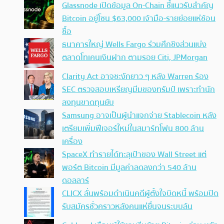
Glassnode เปิดข้อมูล On-Chain ชี้แนวรับสำคัญ
Bitcoin อยู่โซน $63,000 เจ้ามือ-รายย่อยแห่ช้อน
ซื้อ
ธนาคารใหญ่ Wells Fargo ร่วมศึกชิงส่วนแบ่ง
ตลาดโทเคนเงินฝาก ตามรอย Citi, JPMorgan
Clarity Act อาจชะงักยาว ๆ หลัง Warren ร้อง
SEC ตรวจสอบเหรียญมีมของทรัมป์ เพราะทำนัก
ลงทุนขาดทุนยับ
Samsung อาจเป็นผู้นำแจกจ่าย Stablecoin หลัง
เตรียมเพิ่มฟีเจอร์ใหม่ในสมาร์ทโฟน 800 ล้าน
เครื่อง
SpaceX ทำรายได้ทะลุเป้าของ Wall Street แต่
พอร์ต Bitcoin มีมูลค่าลดลงกว่า 540 ล้าน
ดอลลาร์
CLICX ลั่นพร้อมดำเนินคดีผู้ตั้งใจบิดหนี้ พร้อมปิด
รับสมัครชั่วคราวหลังคนแห่ยื่นจนระบบล้น