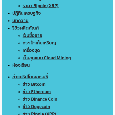
ราคา Ripple (XRP)
ปฏิทินเศรษฐกิจ
บทความ
รีวิวผลิตภัณฑ์
เว็บซื้อขาย
กระเป๋าเก็บเหรียญ
เครื่องขุด
เว็บขุดแบบ Cloud Mining
ห้องเรียน
ข่าวคริปโตเคอเรนซี่
ข่าว Bitcoin
ข่าว Ethereum
ข่าว Binance Coin
ข่าว Dogecoin
ข่าว Ripple (XRP)