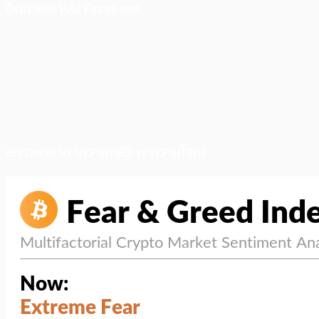
ติดตามเราบน Facebook
สภาวะตลาด (ความกลัว vs ความโลภ)