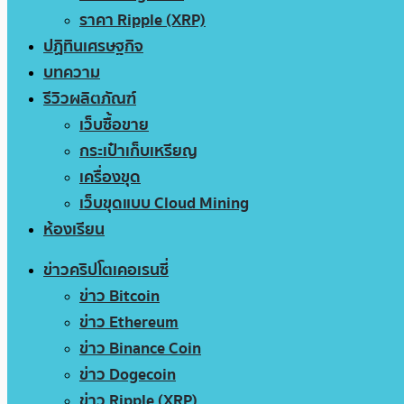
ราคา Ripple (XRP)
ปฏิทินเศรษฐกิจ
บทความ
รีวิวผลิตภัณฑ์
เว็บซื้อขาย
กระเป๋าเก็บเหรียญ
เครื่องขุด
เว็บขุดแบบ Cloud Mining
ห้องเรียน
ข่าวคริปโตเคอเรนซี่
ข่าว Bitcoin
ข่าว Ethereum
ข่าว Binance Coin
ข่าว Dogecoin
ข่าว Ripple (XRP)