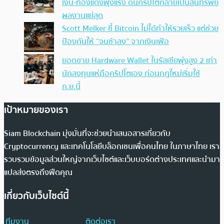
เงิน-ทองแดงพุ่งแรง ดันคริปโตกลายเป็นสินทรัพย์
ผลงานแย่สุด
Scott Melker ชี้ Bitcoin ไม่ได้ทำให้รวยเร็ว แต่ช่วย
ป้องกันให้ “จนช้าลง” จากเงินเฟ้อ
ยอดขาย Hardware Wallet ในรัสเซียพุ่งสูง 2 เท่า
นักลงทุนแห่ถือคริปโตเอง ก่อนกฎใหม่เริ่มใช้
ก.ย.นี้
เป้าหมายของเรา
Siam Blockchain มุ่งมั่นที่จะช่วยนำเสนอสารเกี่ยวกับ
Cryptocurrency และเทคโนโลยีบล็อกเชนเพื่อคนไทย ในภาษาไทย เรา
รวบรวมข้อมูลส่วนใหญ่จากเว็บไซต์และเว็บบอร์ดต่างประเทศและนำมา
แปลส่งตรงถึงฟีดคุณ
เกี่ยวกับเว็บไซต์นี้
ทีมงาน
ติดต่อเรา