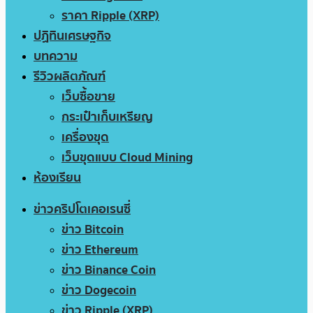
ราคา Ripple (XRP)
ปฏิทินเศรษฐกิจ
บทความ
รีวิวผลิตภัณฑ์
เว็บซื้อขาย
กระเป๋าเก็บเหรียญ
เครื่องขุด
เว็บขุดแบบ Cloud Mining
ห้องเรียน
ข่าวคริปโตเคอเรนซี่
ข่าว Bitcoin
ข่าว Ethereum
ข่าว Binance Coin
ข่าว Dogecoin
ข่าว Ripple (XRP)