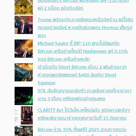
ล่มไม่เป็นท่า! Bitcoin ฟอร์กแยก BIP-110 ขุดได้
แค่ 2 บล็อก แล้วดับสนิท
Trump พร้อมประกาศชัยชนะเหนืออิหร่าน แม้ไร้ข้อ
ตกลงนิวเคลียร์ หากเปิดช่องแคบ Hormuz เต็มรูป
แบบ
Michael Saylor ชี้ BIP-110 แทบไม่มีผลต่อ
Bitcoin เครือข่ายใหม่มี Hashpower แค่ 0.15%
ของ Bitcoin เครือข่ายหลัก
เจ้ามือเปิด Short Bitcoin เกือบ 2 พันล้านบาท
ห่างจุดพอร์ตแตกแค่ $400 ลุ้นเกิด Short
Squeeze
SOL ส่งสัญญาณกลับตัว ทะลุเส้นขาลงที่กดราคา
นาน 3 เดือน เตรียมพุ่งอย่างรุนแรง
CLARITY Act ได้วันโหวตใหม่แล้ว วุฒิสภาสหรัฐฯ
เตรียมพิจารณาร่างกฎหมายวันที่ 15 กันยายน
Bitcoin ร่วง 35% ตั้งแต่ปี 2025 สวนทางทอง-