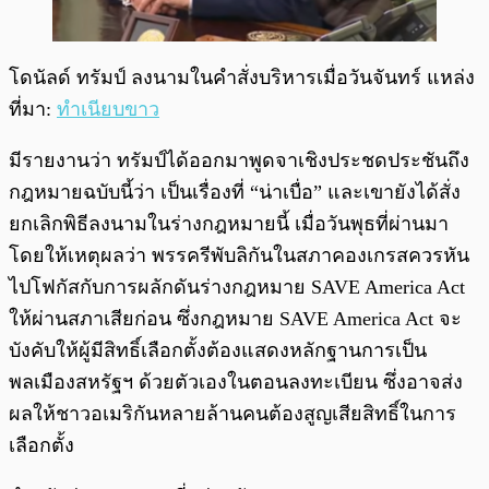
โดนัลด์ ทรัมป์ ลงนามในคำสั่งบริหารเมื่อวันจันทร์ แหล่ง
ที่มา:
ทำเนียบขาว
มีรายงานว่า ทรัมป์ได้ออกมาพูดจาเชิงประชดประชันถึง
กฎหมายฉบับนี้ว่า เป็นเรื่องที่ “น่าเบื่อ” และเขายังได้สั่ง
ยกเลิกพิธีลงนามในร่างกฎหมายนี้ เมื่อวันพุธที่ผ่านมา
โดยให้เหตุผลว่า พรรครีพับลิกันในสภาคองเกรสควรหัน
ไปโฟกัสกับการผลักดันร่างกฎหมาย SAVE America Act
ให้ผ่านสภาเสียก่อน ซึ่งกฎหมาย SAVE America Act จะ
บังคับให้ผู้มีสิทธิ์เลือกตั้งต้องแสดงหลักฐานการเป็น
พลเมืองสหรัฐฯ ด้วยตัวเองในตอนลงทะเบียน ซึ่งอาจส่ง
ผลให้ชาวอเมริกันหลายล้านคนต้องสูญเสียสิทธิ์ในการ
เลือกตั้ง