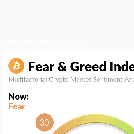
สภาวะตลาด (ความกลัว vs ความโลภ)