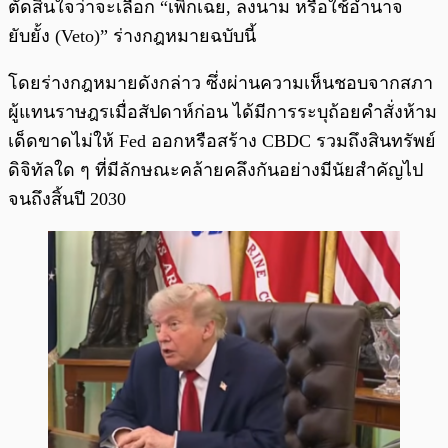
ตัดสินใจว่าจะเลือก “เพิกเฉย, ลงนาม หรือใช้อำนาจ
ยับยั้ง (Veto)” ร่างกฎหมายฉบับนี้
โดยร่างกฎหมายดังกล่าว ซึ่งผ่านความเห็นชอบจากสภา
ผู้แทนราษฎรเมื่อสัปดาห์ก่อน ได้มีการระบุถ้อยคำสั่งห้าม
เด็ดขาดไม่ให้ Fed ออกหรือสร้าง CBDC รวมถึงสินทรัพย์
ดิจิทัลใด ๆ ที่มีลักษณะคล้ายคลึงกันอย่างมีนัยสำคัญไป
จนถึงสิ้นปี 2030