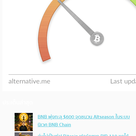
ประเด็นล่าสุด
BNB พุ่งทะลุ $600 จุดชนวน Altseason ในระบบ
นิเวศ BNB Chain