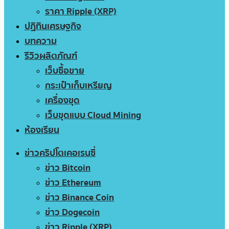
ราคา Ripple (XRP)
ปฏิทินเศรษฐกิจ
บทความ
รีวิวผลิตภัณฑ์
เว็บซื้อขาย
กระเป๋าเก็บเหรียญ
เครื่องขุด
เว็บขุดแบบ Cloud Mining
ห้องเรียน
ข่าวคริปโตเคอเรนซี่
ข่าว Bitcoin
ข่าว Ethereum
ข่าว Binance Coin
ข่าว Dogecoin
ข่าว Ripple (XRP)