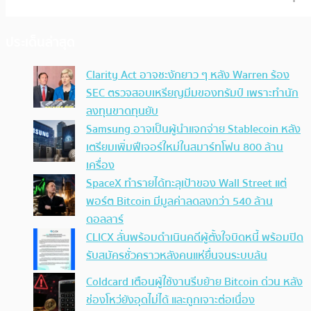
ประเด็นล่าสุด
Clarity Act อาจชะงักยาว ๆ หลัง Warren ร้อง
SEC ตรวจสอบเหรียญมีมของทรัมป์ เพราะทำนัก
ลงทุนขาดทุนยับ
Samsung อาจเป็นผู้นำแจกจ่าย Stablecoin หลัง
เตรียมเพิ่มฟีเจอร์ใหม่ในสมาร์ทโฟน 800 ล้าน
เครื่อง
SpaceX ทำรายได้ทะลุเป้าของ Wall Street แต่
พอร์ต Bitcoin มีมูลค่าลดลงกว่า 540 ล้าน
ดอลลาร์
CLICX ลั่นพร้อมดำเนินคดีผู้ตั้งใจบิดหนี้ พร้อมปิด
รับสมัครชั่วคราวหลังคนแห่ยื่นจนระบบล้น
Coldcard เตือนผู้ใช้งานรีบย้าย Bitcoin ด่วน หลัง
ช่องโหว่ยังอุดไม่ได้ และถูกเจาะต่อเนื่อง