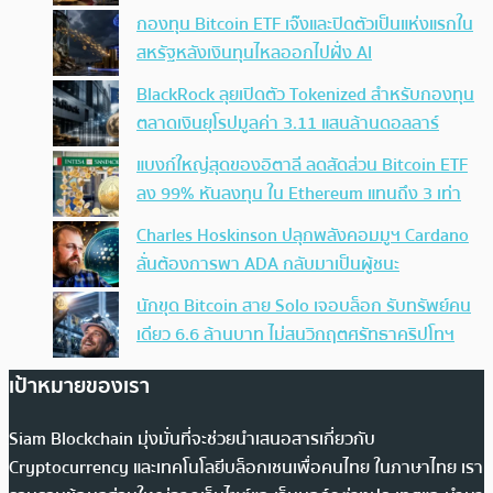
กองทุน Bitcoin ETF เจ๊งและปิดตัวเป็นแห่งแรกใน
สหรัฐหลังเงินทุนไหลออกไปฝั่ง AI
BlackRock ลุยเปิดตัว Tokenized สำหรับกองทุน
ตลาดเงินยุโรปมูลค่า 3.11 แสนล้านดอลลาร์
แบงก์ใหญ่สุดของอิตาลี ลดสัดส่วน Bitcoin ETF
ลง 99% หันลงทุน ใน Ethereum แทนถึง 3 เท่า
Charles Hoskinson ปลุกพลังคอมมูฯ Cardano
ลั่นต้องการพา ADA กลับมาเป็นผู้ชนะ
นักขุด Bitcoin สาย Solo เจอบล็อก รับทรัพย์คน
เดียว 6.6 ล้านบาท ไม่สนวิกฤตศรัทธาคริปโทฯ
เป้าหมายของเรา
Siam Blockchain มุ่งมั่นที่จะช่วยนำเสนอสารเกี่ยวกับ
Cryptocurrency และเทคโนโลยีบล็อกเชนเพื่อคนไทย ในภาษาไทย เรา