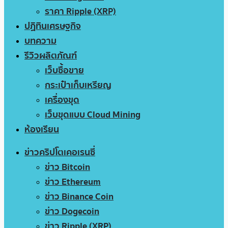
ราคา Ripple (XRP)
ปฏิทินเศรษฐกิจ
บทความ
รีวิวผลิตภัณฑ์
เว็บซื้อขาย
กระเป๋าเก็บเหรียญ
เครื่องขุด
เว็บขุดแบบ Cloud Mining
ห้องเรียน
ข่าวคริปโตเคอเรนซี่
ข่าว Bitcoin
ข่าว Ethereum
ข่าว Binance Coin
ข่าว Dogecoin
ข่าว Ripple (XRP)