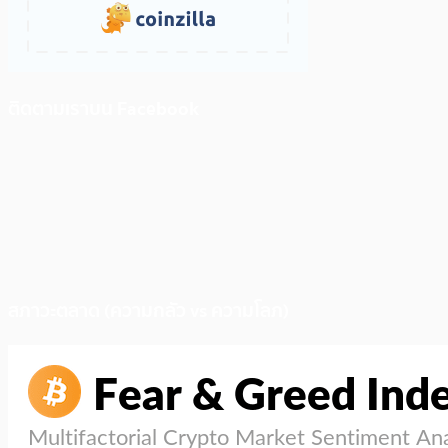
ติดตามเราบน Facebook
สภาวะตลาด (ความกลัว vs ความโลภ)