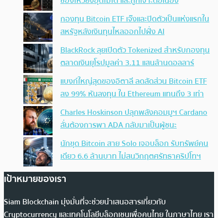
ช่องโหว่ยังอุดไม่ได้ และถูกเจาะต่อเนื่อง
กองทุน Bitcoin ETF เจ๊งและปิดตัวเป็นแห่งแรกใน
สหรัฐหลังเงินทุนไหลออกไปฝั่ง AI
BlackRock ลุยเปิดตัว Tokenized สำหรับกองทุน
ตลาดเงินยุโรปมูลค่า 3.11 แสนล้านดอลลาร์
แบงก์ใหญ่สุดของอิตาลี ลดสัดส่วน Bitcoin ETF
ลง 99% หันลงทุน ใน Ethereum แทนถึง 3 เท่า
Charles Hoskinson ปลุกพลังคอมมูฯ Cardano
ลั่นต้องการพา ADA กลับมาเป็นผู้ชนะ
นักขุด Bitcoin สาย Solo เจอบล็อก รับทรัพย์คน
เดียว 6.6 ล้านบาท ไม่สนวิกฤตศรัทธาคริปโทฯ
เป้าหมายของเรา
Siam Blockchain มุ่งมั่นที่จะช่วยนำเสนอสารเกี่ยวกับ
Cryptocurrency และเทคโนโลยีบล็อกเชนเพื่อคนไทย ในภาษาไทย เรา