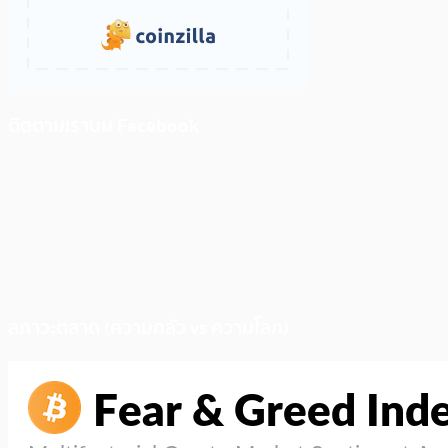
ติดตามเราบน Facebook
สภาวะตลาด (ความกลัว vs ความโลภ)