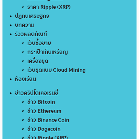
ราคา Ripple (XRP)
ปฏิทินเศรษฐกิจ
บทความ
รีวิวผลิตภัณฑ์
เว็บซื้อขาย
กระเป๋าเก็บเหรียญ
เครื่องขุด
เว็บขุดแบบ Cloud Mining
ห้องเรียน
ข่าวคริปโตเคอเรนซี่
ข่าว Bitcoin
ข่าว Ethereum
ข่าว Binance Coin
ข่าว Dogecoin
ข่าว Ripple (XRP)