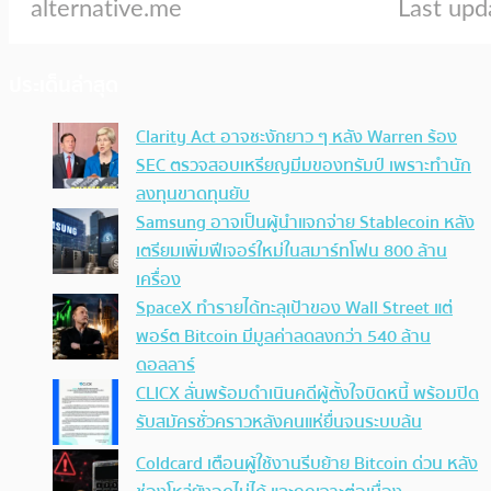
ประเด็นล่าสุด
Clarity Act อาจชะงักยาว ๆ หลัง Warren ร้อง
SEC ตรวจสอบเหรียญมีมของทรัมป์ เพราะทำนัก
ลงทุนขาดทุนยับ
Samsung อาจเป็นผู้นำแจกจ่าย Stablecoin หลัง
เตรียมเพิ่มฟีเจอร์ใหม่ในสมาร์ทโฟน 800 ล้าน
เครื่อง
SpaceX ทำรายได้ทะลุเป้าของ Wall Street แต่
พอร์ต Bitcoin มีมูลค่าลดลงกว่า 540 ล้าน
ดอลลาร์
CLICX ลั่นพร้อมดำเนินคดีผู้ตั้งใจบิดหนี้ พร้อมปิด
รับสมัครชั่วคราวหลังคนแห่ยื่นจนระบบล้น
Coldcard เตือนผู้ใช้งานรีบย้าย Bitcoin ด่วน หลัง