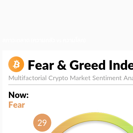
สภาวะตลาด (ความกลัว vs ความโลภ)