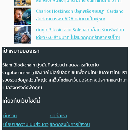
ลง 99% หันลงทุน ใน Ethereum แทนถึง 3 เท่า
Charles Hoskinson ปลุกพลังคอมมูฯ Cardano
ลั่นต้องการพา ADA กลับมาเป็นผู้ชนะ
นักขุด Bitcoin สาย Solo เจอบล็อก รับทรัพย์คน
เดียว 6.6 ล้านบาท ไม่สนวิกฤตศรัทธาคริปโทฯ
เป้าหมายของเรา
Siam Blockchain มุ่งมั่นที่จะช่วยนำเสนอสารเกี่ยวกับ
Cryptocurrency และเทคโนโลยีบล็อกเชนเพื่อคนไทย ในภาษาไทย เรา
รวบรวมข้อมูลส่วนใหญ่จากเว็บไซต์และเว็บบอร์ดต่างประเทศและนำมา
แปลส่งตรงถึงฟีดคุณ
เกี่ยวกับเว็บไซต์นี้
ทีมงาน
ติดต่อเรา
นโยบายความเป็นส่วนตัว
ข้อตกลงในการใช้งาน