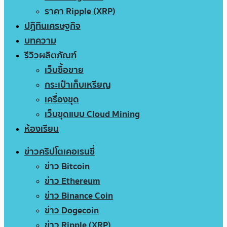
ราคา Ripple (XRP)
ปฏิทินเศรษฐกิจ
บทความ
รีวิวผลิตภัณฑ์
เว็บซื้อขาย
กระเป๋าเก็บเหรียญ
เครื่องขุด
เว็บขุดแบบ Cloud Mining
ห้องเรียน
ข่าวคริปโตเคอเรนซี่
ข่าว Bitcoin
ข่าว Ethereum
ข่าว Binance Coin
ข่าว Dogecoin
ข่าว Ripple (XRP)