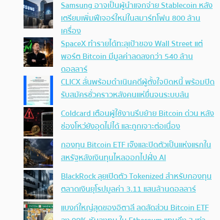
Samsung อาจเป็นผู้นำแจกจ่าย Stablecoin หลัง
เตรียมเพิ่มฟีเจอร์ใหม่ในสมาร์ทโฟน 800 ล้าน
เครื่อง
SpaceX ทำรายได้ทะลุเป้าของ Wall Street แต่
พอร์ต Bitcoin มีมูลค่าลดลงกว่า 540 ล้าน
ดอลลาร์
CLICX ลั่นพร้อมดำเนินคดีผู้ตั้งใจบิดหนี้ พร้อมปิด
รับสมัครชั่วคราวหลังคนแห่ยื่นจนระบบล้น
Coldcard เตือนผู้ใช้งานรีบย้าย Bitcoin ด่วน หลัง
ช่องโหว่ยังอุดไม่ได้ และถูกเจาะต่อเนื่อง
กองทุน Bitcoin ETF เจ๊งและปิดตัวเป็นแห่งแรกใน
สหรัฐหลังเงินทุนไหลออกไปฝั่ง AI
BlackRock ลุยเปิดตัว Tokenized สำหรับกองทุน
ตลาดเงินยุโรปมูลค่า 3.11 แสนล้านดอลลาร์
แบงก์ใหญ่สุดของอิตาลี ลดสัดส่วน Bitcoin ETF