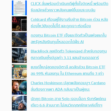
CLICX ลั่นพร้อมดำเนินคดีผู้ตั้งใจบิดหนี้ พร้อมปิด
รับสมัครชั่วคราวหลังคนแห่ยื่นจนระบบล้น
Coldcard เตือนผู้ใช้งานรีบย้าย Bitcoin ด่วน หลัง
ช่องโหว่ยังอุดไม่ได้ และถูกเจาะต่อเนื่อง
กองทุน Bitcoin ETF เจ๊งและปิดตัวเป็นแห่งแรกใน
สหรัฐหลังเงินทุนไหลออกไปฝั่ง AI
BlackRock ลุยเปิดตัว Tokenized สำหรับกองทุน
ตลาดเงินยุโรปมูลค่า 3.11 แสนล้านดอลลาร์
แบงก์ใหญ่สุดของอิตาลี ลดสัดส่วน Bitcoin ETF
ลง 99% หันลงทุน ใน Ethereum แทนถึง 3 เท่า
Charles Hoskinson ปลุกพลังคอมมูฯ Cardano
ลั่นต้องการพา ADA กลับมาเป็นผู้ชนะ
นักขุด Bitcoin สาย Solo เจอบล็อก รับทรัพย์คน
เดียว 6.6 ล้านบาท ไม่สนวิกฤตศรัทธาคริปโทฯ