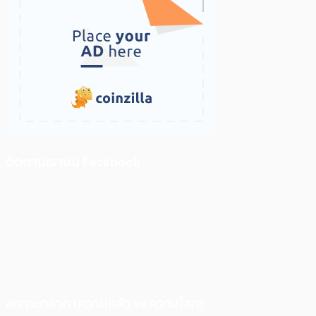
ติดตามเราบน Facebook
สภาวะตลาด (ความกลัว vs ความโลภ)