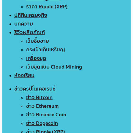
ราคา Ripple (XRP)
ปฏิทินเศรษฐกิจ
บทความ
รีวิวผลิตภัณฑ์
เว็บซื้อขาย
กระเป๋าเก็บเหรียญ
เครื่องขุด
เว็บขุดแบบ Cloud Mining
ห้องเรียน
ข่าวคริปโตเคอเรนซี่
ข่าว Bitcoin
ข่าว Ethereum
ข่าว Binance Coin
ข่าว Dogecoin
ข่าว Ripple (XRP)