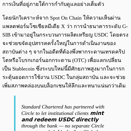
การเงินที่อยู่ภายใต้การกำกับดูแลอย่างเต็มตัว
โดยนักวิเคราะห์จาก Spot On Chain ให้ความเห็นผ่าน
แพลตฟอร์มโซเชียลมีเดีย X ว่า การนำธนาคารระดับ G-
SIB เข้ามาอยู่ในกระบวนการผลิตเหรียญ USDC โดยตรง
จะช่วยขจัดอุปสรรคครั้งใหญ่ในการดำเนินงานของ
สถาบันต่าง ๆ จากในอดีตที่ต้องพึ่งพากระดานเทรดคริป
โตหรือโบรกเกอร์นอกกระดาน (OTC) เพื่อแลกเปลี่ยน
เป็น Stablecoin ซึ่งระบบใหม่นี้มีศักยภาพสูงมากในการก
ระตุ้นยอดการใช้งาน USDC ในกลุ่มสถาบัน และจะช่วย
เพิ่มสภาพคล่องบนบล็อกเชนให้ลึกและหนาแน่นกว่าเดิม
Standard Chartered has partnered with
Circle to let institutional clients 𝗺𝗶𝗻𝘁
𝗮𝗻𝗱 𝗿𝗲𝗱𝗲𝗲𝗺 𝗨𝗦𝗗𝗖 𝗱𝗶𝗿𝗲𝗰𝘁𝗹𝘆
through the bank — no separate Circle