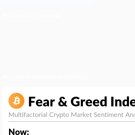
ติดตามเราบน Facebook
สภาวะตลาด (ความกลัว vs ความโลภ)