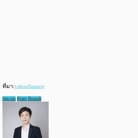
ที่มา:
yahoofinance
bitcoin
Peter Brandt