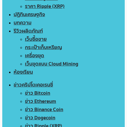
ราคา Ripple (XRP)
ปฏิทินเศรษฐกิจ
บทความ
รีวิวผลิตภัณฑ์
เว็บซื้อขาย
กระเป๋าเก็บเหรียญ
เครื่องขุด
เว็บขุดแบบ Cloud Mining
ห้องเรียน
ข่าวคริปโตเคอเรนซี่
ข่าว Bitcoin
ข่าว Ethereum
ข่าว Binance Coin
ข่าว Dogecoin
ข่าว Ripple (XRP)