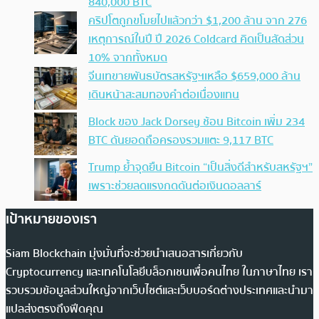
840,000 BTC
คริปโตถูกขโมยไปแล้วกว่า $1,200 ล้าน จาก 276
เหตุการณ์ในปี ปี 2026 Coldcard คิดเป็นสัดส่วน
10% จากทั้งหมด
จีนเทขายพันธบัตรสหรัฐฯเหลือ $659,000 ล้าน
เดินหน้าสะสมทองคำต่อเนื่องแทน
Block ของ Jack Dorsey ช้อน Bitcoin เพิ่ม 234
BTC ดันยอดถือครองรวมแตะ 9,117 BTC
Trump ย้ำจุดยืน Bitcoin “เป็นสิ่งดีสำหรับสหรัฐฯ”
เพราะช่วยลดแรงกดดันต่อเงินดอลลาร์
เป้าหมายของเรา
Siam Blockchain มุ่งมั่นที่จะช่วยนำเสนอสารเกี่ยวกับ
Cryptocurrency และเทคโนโลยีบล็อกเชนเพื่อคนไทย ในภาษาไทย เรา
รวบรวมข้อมูลส่วนใหญ่จากเว็บไซต์และเว็บบอร์ดต่างประเทศและนำมา
แปลส่งตรงถึงฟีดคุณ