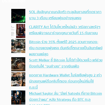
ประเด็นล่าสุด
SOL ส่งสัญญาณกลับตัว ทะลุเส้นขาลงที่กดราคา
นาน 3 เดือน เตรียมพุ่งอย่างรุนแรง
CLARITY Act ได้วันโหวตใหม่แล้ว วุฒิสภาสหรัฐฯ
เตรียมพิจารณาร่างกฎหมายวันที่ 15 กันยายน
Bitcoin ร่วง 35% ตั้งแต่ปี 2025 สวนทางทอง-
เงิน-ทองแดงพุ่งแรง ดันคริปโตกลายเป็นสินทรัพย์
ผลงานแย่สุด
Scott Melker ชี้ Bitcoin ไม่ได้ทำให้รวยเร็ว แต่ช่วย
ป้องกันให้ “จนช้าลง” จากเงินเฟ้อ
ยอดขาย Hardware Wallet ในรัสเซียพุ่งสูง 2 เท่า
นักลงทุนแห่ถือคริปโตเอง ก่อนกฎใหม่เริ่มใช้
ก.ย.นี้
Michael Saylor ลั่น “มีแค่ Satoshi ที่ขาย Bitcoin
น้อยกว่าผม” หลัง Strategy ถือ BTC ทะลุ