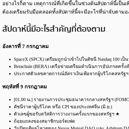
อย่างไรก็ตาม เหตุการณ์ที่เกิดขึ้นในช่วงต้นสัปดาห์นี้เป
ต้องเตรียมรับมือตลอดทั้งสัปดาห์นี้จะมีอะไรที่น่าจับต
สัปดาห์นี้มีอะไรสำคัญที่ต้องตาม
อังคารที่ 7 กรกฎาคม
SpaceX (SPCX) เตรียมถูกนำเข้าไปในดัชนี Nasdaq 100 เป็
Berachain (BERA) เครือข่ายเตรียมดำเนินการอัปเกรดครั้งส
ประกาศตัวเลขคาดการณ์อัตราเงินเฟ้อจากผู้บริโภคสหรัฐฯ (
พฤหัสที่ 9 กรกฎาคม
[01.00 น.] รายงานการประชุมธนาคารกลางสหรัฐฯ (FOMC 
ดัชนีราคาผู้บริโภค หรือ CPI ของประเทศจีน (มิ.ย.)
ตัวเลขผู้ขอรับสวัสดิการว่างงานครั้งแรกของสหรัฐฯ ★
ถ้อยแถลงของสมาชิกบอร์ดเฟด
วันปิดมติผลโหวตของ Nexus Mutual DAO และ Arbitrum 