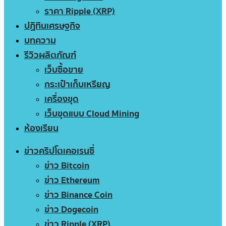
ราคา Ripple (XRP)
ปฏิทินเศรษฐกิจ
บทความ
รีวิวผลิตภัณฑ์
เว็บซื้อขาย
กระเป๋าเก็บเหรียญ
เครื่องขุด
เว็บขุดแบบ Cloud Mining
ห้องเรียน
ข่าวคริปโตเคอเรนซี่
ข่าว Bitcoin
ข่าว Ethereum
ข่าว Binance Coin
ข่าว Dogecoin
ข่าว Ripple (XRP)