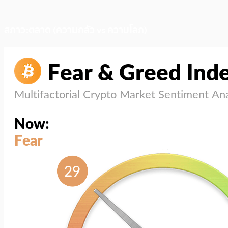
สภาวะตลาด (ความกลัว vs ความโลภ)