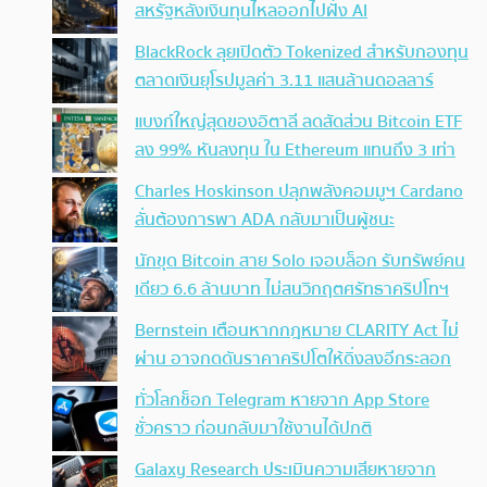
สหรัฐหลังเงินทุนไหลออกไปฝั่ง AI
BlackRock ลุยเปิดตัว Tokenized สำหรับกองทุน
ตลาดเงินยุโรปมูลค่า 3.11 แสนล้านดอลลาร์
แบงก์ใหญ่สุดของอิตาลี ลดสัดส่วน Bitcoin ETF
ลง 99% หันลงทุน ใน Ethereum แทนถึง 3 เท่า
Charles Hoskinson ปลุกพลังคอมมูฯ Cardano
ลั่นต้องการพา ADA กลับมาเป็นผู้ชนะ
นักขุด Bitcoin สาย Solo เจอบล็อก รับทรัพย์คน
เดียว 6.6 ล้านบาท ไม่สนวิกฤตศรัทธาคริปโทฯ
Bernstein เตือนหากกฎหมาย CLARITY Act ไม่
ผ่าน อาจกดดันราคาคริปโตให้ดิ่งลงอีกระลอก
ทั่วโลกช็อก Telegram หายจาก App Store
ชั่วคราว ก่อนกลับมาใช้งานได้ปกติ
Galaxy Research ประเมินความเสียหายจาก