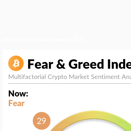
สภาวะตลาด (ความกลัว vs ความโลภ)