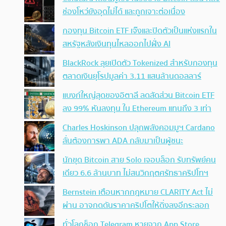
ช่องโหว่ยังอุดไม่ได้ และถูกเจาะต่อเนื่อง
กองทุน Bitcoin ETF เจ๊งและปิดตัวเป็นแห่งแรกใน
สหรัฐหลังเงินทุนไหลออกไปฝั่ง AI
BlackRock ลุยเปิดตัว Tokenized สำหรับกองทุน
ตลาดเงินยุโรปมูลค่า 3.11 แสนล้านดอลลาร์
แบงก์ใหญ่สุดของอิตาลี ลดสัดส่วน Bitcoin ETF
ลง 99% หันลงทุน ใน Ethereum แทนถึง 3 เท่า
Charles Hoskinson ปลุกพลังคอมมูฯ Cardano
ลั่นต้องการพา ADA กลับมาเป็นผู้ชนะ
นักขุด Bitcoin สาย Solo เจอบล็อก รับทรัพย์คน
เดียว 6.6 ล้านบาท ไม่สนวิกฤตศรัทธาคริปโทฯ
Bernstein เตือนหากกฎหมาย CLARITY Act ไม่
ผ่าน อาจกดดันราคาคริปโตให้ดิ่งลงอีกระลอก
ทั่วโลกช็อก Telegram หายจาก App Store