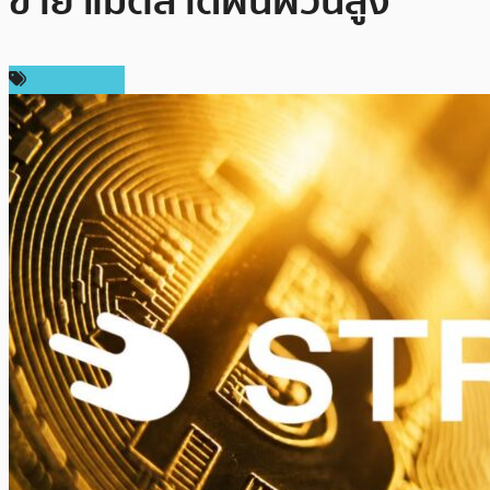
ขาย แม้ตลาดผันผวนสูง
ข่าว Bitcoin