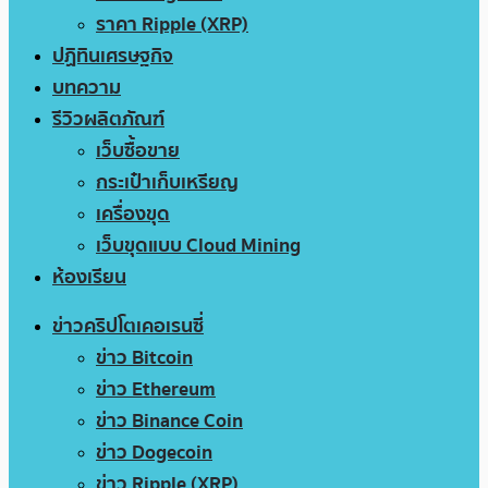
ราคา Ripple (XRP)
ปฏิทินเศรษฐกิจ
บทความ
รีวิวผลิตภัณฑ์
เว็บซื้อขาย
กระเป๋าเก็บเหรียญ
เครื่องขุด
เว็บขุดแบบ Cloud Mining
ห้องเรียน
ข่าวคริปโตเคอเรนซี่
ข่าว Bitcoin
ข่าว Ethereum
ข่าว Binance Coin
ข่าว Dogecoin
ข่าว Ripple (XRP)