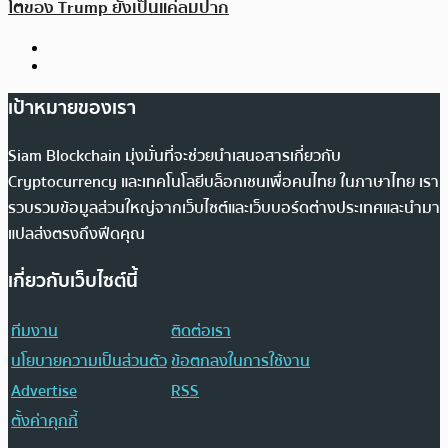
โตของ Trump ยังเป็นแค่ลมปาก
เป้าหมายของเรา
Siam Blockchain มุ่งมั่นที่จะช่วยนำเสนอสารเกี่ยวกับ
Cryptocurrency และเทคโนโลยีบล็อกเชนเพื่อคนไทย ในภาษาไทย เรา
รวบรวมข้อมูลส่วนใหญ่จากเว็บไซต์และเว็บบอร์ดต่างประเทศและนำมา
แปลส่งตรงถึงฟีดคุณ
เกี่ยวกับเว็บไซต์นี้
ทีมงาน
ติดต่อเรา
นโยบายความเป็นส่วนตัว
ข้อตกลงในการใช้งาน
Advertise
RSS
ตั้งค่าคุกกี้