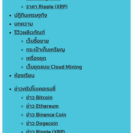
ราคา Ripple (XRP)
ปฏิทินเศรษฐกิจ
บทความ
รีวิวผลิตภัณฑ์
เว็บซื้อขาย
กระเป๋าเก็บเหรียญ
เครื่องขุด
เว็บขุดแบบ Cloud Mining
ห้องเรียน
ข่าวคริปโตเคอเรนซี่
ข่าว Bitcoin
ข่าว Ethereum
ข่าว Binance Coin
ข่าว Dogecoin
ข่าว Ripple (XRP)