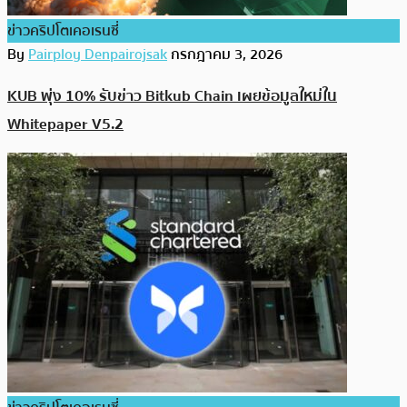
ข่าวคริปโตเคอเรนซี่
By
Pairploy Denpairojsak
กรกฎาคม 3, 2026
KUB พุ่ง 10% รับข่าว Bitkub Chain เผยข้อมูลใหม่ใน
Whitepaper V5.2