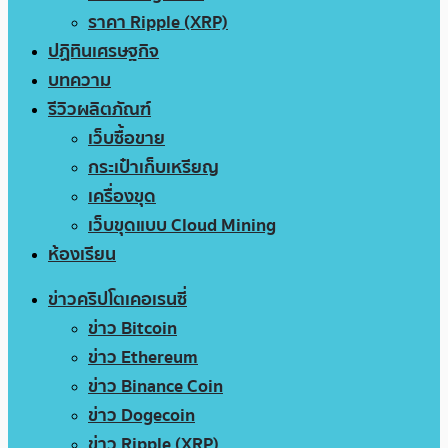
ราคา Ripple (XRP)
ปฏิทินเศรษฐกิจ
บทความ
รีวิวผลิตภัณฑ์
เว็บซื้อขาย
กระเป๋าเก็บเหรียญ
เครื่องขุด
เว็บขุดแบบ Cloud Mining
ห้องเรียน
ข่าวคริปโตเคอเรนซี่
ข่าว Bitcoin
ข่าว Ethereum
ข่าว Binance Coin
ข่าว Dogecoin
ข่าว Ripple (XRP)