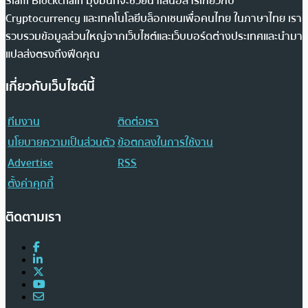
Siam Blockchain มุ่งมั่นที่จะช่วยนำเสนอสารเกี่ยวกับ
Cryptocurrency และเทคโนโลยีบล็อกเชนเพื่อคนไทย ในภาษาไทย เรา
รวบรวมข้อมูลส่วนใหญ่จากเว็บไซต์และเว็บบอร์ดต่างประเทศและนำมา
แปลส่งตรงถึงฟีดคุณ
เกี่ยวกับเว็บไซต์นี้
ทีมงาน
ติดต่อเรา
นโยบายความเป็นส่วนตัว
ข้อตกลงในการใช้งาน
Advertise
RSS
ตั้งค่าคุกกี้
ติดตามเรา