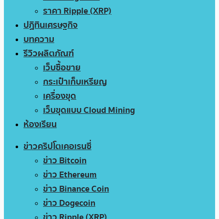
ราคา Ripple (XRP)
ปฏิทินเศรษฐกิจ
บทความ
รีวิวผลิตภัณฑ์
เว็บซื้อขาย
กระเป๋าเก็บเหรียญ
เครื่องขุด
เว็บขุดแบบ Cloud Mining
ห้องเรียน
ข่าวคริปโตเคอเรนซี่
ข่าว Bitcoin
ข่าว Ethereum
ข่าว Binance Coin
ข่าว Dogecoin
ข่าว Ripple (XRP)