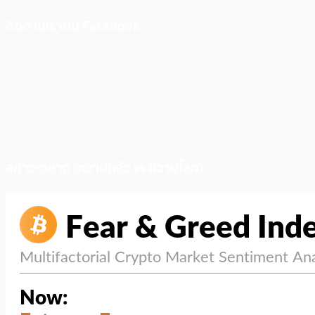
ติดตามเราบน Facebook
สภาวะตลาด (ความกลัว vs ความโลภ)