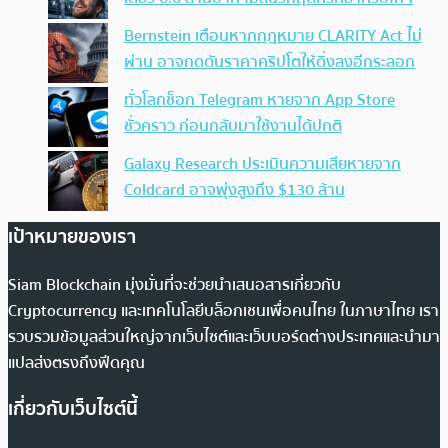
Bernstein เตือนหากกฎหมาย CLARITY Act ไม่
ผ่าน อาจกดดันราคาคริปโตให้ดิ่งลงอีกระลอก
ทั่วโลกช็อก Telegram หายจาก App Store
ชั่วคราว ก่อนกลับมาใช้งานได้ปกติ
Galaxy Research ประเมินความเสียหายจาก
Coldcard อาจพุ่งสูงถึง $130 ล้าน
เป้าหมายของเรา
Siam Blockchain มุ่งมั่นที่จะช่วยนำเสนอสารเกี่ยวกับ
Cryptocurrency และเทคโนโลยีบล็อกเชนเพื่อคนไทย ในภาษาไทย เรา
รวบรวมข้อมูลส่วนใหญ่จากเว็บไซต์และเว็บบอร์ดต่างประเทศและนำมา
แปลส่งตรงถึงฟีดคุณ
เกี่ยวกับเว็บไซต์นี้