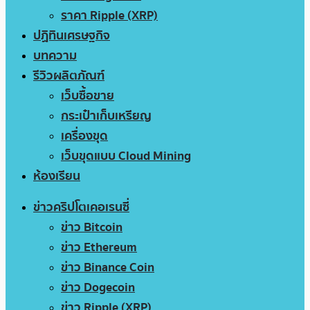
ราคา Ripple (XRP)
ปฏิทินเศรษฐกิจ
บทความ
รีวิวผลิตภัณฑ์
เว็บซื้อขาย
กระเป๋าเก็บเหรียญ
เครื่องขุด
เว็บขุดแบบ Cloud Mining
ห้องเรียน
ข่าวคริปโตเคอเรนซี่
ข่าว Bitcoin
ข่าว Ethereum
ข่าว Binance Coin
ข่าว Dogecoin
ข่าว Ripple (XRP)