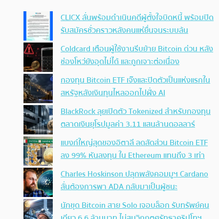
CLICX ลั่นพร้อมดำเนินคดีผู้ตั้งใจบิดหนี้ พร้อมปิด
รับสมัครชั่วคราวหลังคนแห่ยื่นจนระบบล้น
Coldcard เตือนผู้ใช้งานรีบย้าย Bitcoin ด่วน หลัง
ช่องโหว่ยังอุดไม่ได้ และถูกเจาะต่อเนื่อง
กองทุน Bitcoin ETF เจ๊งและปิดตัวเป็นแห่งแรกใน
สหรัฐหลังเงินทุนไหลออกไปฝั่ง AI
BlackRock ลุยเปิดตัว Tokenized สำหรับกองทุน
ตลาดเงินยุโรปมูลค่า 3.11 แสนล้านดอลลาร์
แบงก์ใหญ่สุดของอิตาลี ลดสัดส่วน Bitcoin ETF
ลง 99% หันลงทุน ใน Ethereum แทนถึง 3 เท่า
Charles Hoskinson ปลุกพลังคอมมูฯ Cardano
ลั่นต้องการพา ADA กลับมาเป็นผู้ชนะ
นักขุด Bitcoin สาย Solo เจอบล็อก รับทรัพย์คน
เดียว 6.6 ล้านบาท ไม่สนวิกฤตศรัทธาคริปโทฯ