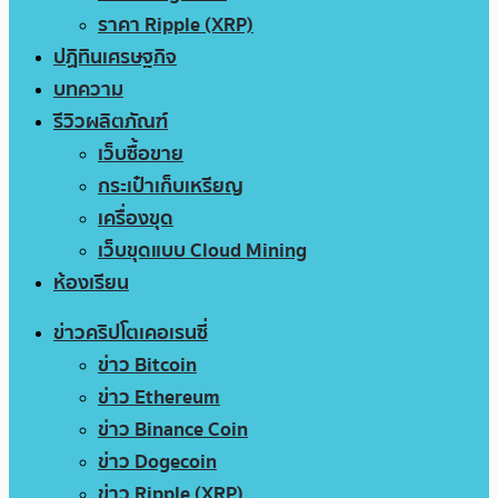
ราคา Ripple (XRP)
ปฏิทินเศรษฐกิจ
บทความ
รีวิวผลิตภัณฑ์
เว็บซื้อขาย
กระเป๋าเก็บเหรียญ
เครื่องขุด
เว็บขุดแบบ Cloud Mining
ห้องเรียน
ข่าวคริปโตเคอเรนซี่
ข่าว Bitcoin
ข่าว Ethereum
ข่าว Binance Coin
ข่าว Dogecoin
ข่าว Ripple (XRP)