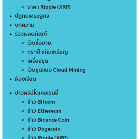
ราคา Ripple (XRP)
ปฏิทินเศรษฐกิจ
บทความ
รีวิวผลิตภัณฑ์
เว็บซื้อขาย
กระเป๋าเก็บเหรียญ
เครื่องขุด
เว็บขุดแบบ Cloud Mining
ห้องเรียน
ข่าวคริปโตเคอเรนซี่
ข่าว Bitcoin
ข่าว Ethereum
ข่าว Binance Coin
ข่าว Dogecoin
ข่าว Ripple (XRP)