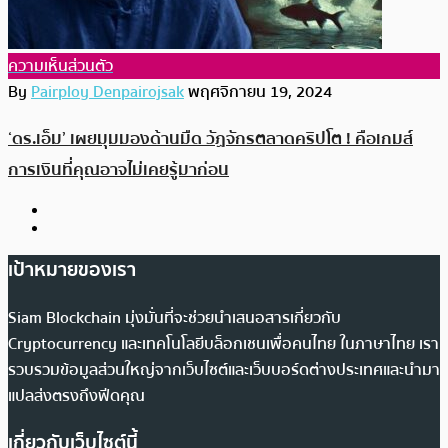
ความเห็นส่วนตัว
By
Pairploy Denpairojsak
พฤศจิกายน 19, 2024
‘ดร.เอ็ม’ เผยมุมมองด้านมืด วัฏจักรตลาดคริปโต ! คือเกมส์
การเงินที่คุณอาจไม่เคยรู้มาก่อน
เป้าหมายของเรา
Siam Blockchain มุ่งมั่นที่จะช่วยนำเสนอสารเกี่ยวกับ
Cryptocurrency และเทคโนโลยีบล็อกเชนเพื่อคนไทย ในภาษาไทย เรา
รวบรวมข้อมูลส่วนใหญ่จากเว็บไซต์และเว็บบอร์ดต่างประเทศและนำมา
แปลส่งตรงถึงฟีดคุณ
เกี่ยวกับเว็บไซต์นี้