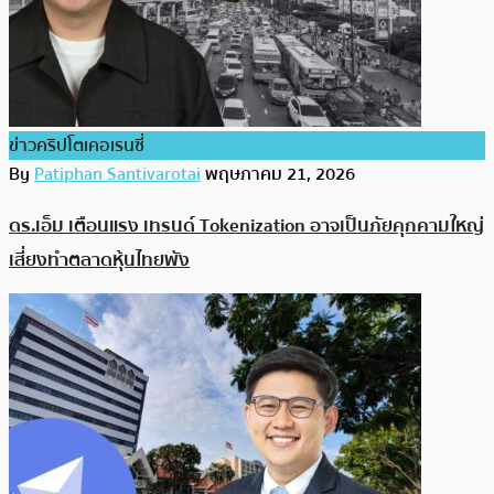
ข่าวคริปโตเคอเรนซี่
By
Patiphan Santivarotai
พฤษภาคม 21, 2026
ดร.เอ็ม เตือนแรง เทรนด์ Tokenization อาจเป็นภัยคุกคามใหญ่
เสี่ยงทำตลาดหุ้นไทยพัง