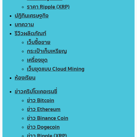
ราคา Ripple (XRP)
ปฏิทินเศรษฐกิจ
บทความ
รีวิวผลิตภัณฑ์
เว็บซื้อขาย
กระเป๋าเก็บเหรียญ
เครื่องขุด
เว็บขุดแบบ Cloud Mining
ห้องเรียน
ข่าวคริปโตเคอเรนซี่
ข่าว Bitcoin
ข่าว Ethereum
ข่าว Binance Coin
ข่าว Dogecoin
ข่าว Ripple (XRP)