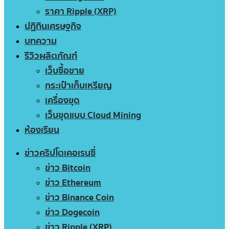
ราคา Ripple (XRP)
ปฏิทินเศรษฐกิจ
บทความ
รีวิวผลิตภัณฑ์
เว็บซื้อขาย
กระเป๋าเก็บเหรียญ
เครื่องขุด
เว็บขุดแบบ Cloud Mining
ห้องเรียน
ข่าวคริปโตเคอเรนซี่
ข่าว Bitcoin
ข่าว Ethereum
ข่าว Binance Coin
ข่าว Dogecoin
ข่าว Ripple (XRP)