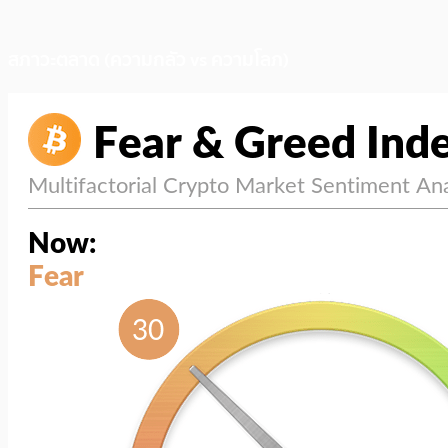
สภาวะตลาด (ความกลัว vs ความโลภ)