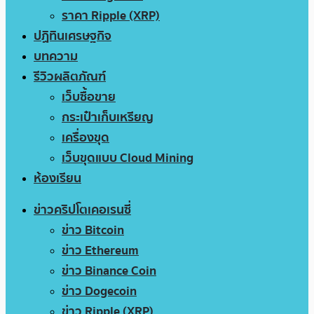
ราคา Ripple (XRP)
ปฏิทินเศรษฐกิจ
บทความ
รีวิวผลิตภัณฑ์
เว็บซื้อขาย
กระเป๋าเก็บเหรียญ
เครื่องขุด
เว็บขุดแบบ Cloud Mining
ห้องเรียน
ข่าวคริปโตเคอเรนซี่
ข่าว Bitcoin
ข่าว Ethereum
ข่าว Binance Coin
ข่าว Dogecoin
ข่าว Ripple (XRP)