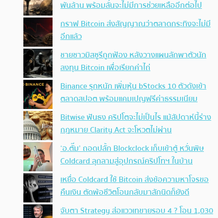
พันล้าน พร้อมลั่นจะไม่มีการช่วยเหลืออีกต่อไป
กราฟ Bitcoin ส่งสัญญาณว่าตลาดกระทิงจะไม่มี
อีกแล้ว
ชายชาวมิสซูรีถูกฟ้อง หลังวางแผนลักพาตัวนัก
ลงทุน Bitcoin เพื่อเรียกค่าไถ่
Binance รุกหนัก เพิ่มหุ้น bStocks 10 ตัวดังเข้า
ตลาดสปอต พร้อมแคมเปญฟรีค่าธรรมเนียม
Bitwise ฟันธง คริปโตจะไม่เป็นไร แม้สัปดาห์นี้ร่าง
กฎหมาย Clarity Act จะโหวตไม่ผ่าน
‘อ.ตั๊ม’ ถอดปลั้ก Blockclock เก็บเข้าตู้ หวั่นพิษ
Coldcard ลุกลามสู่อุปกรณ์คริปโทฯ ในบ้าน
เหยื่อ Coldcard ใช้ Bitcoin ส่งข้อความหาโจรขอ
คืนเงิน ตัดพ้อชีวิตโอนกลับมาสักนิดก็ยังดี
จับตา Strategy ส่อแววเทขายรอบ 4 ? โอน 1,030