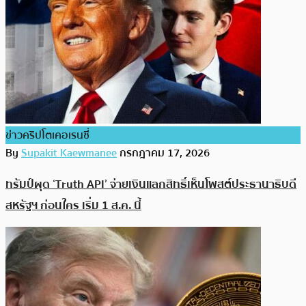
ข่าวคริปโตเคอเรนซี่
By
Supakit Kaewmanee
กรกฎาคม 17, 2026
ทรัมป์ผุด ‘Truth API’ จ่ายเงินแลกสิทธิ์เห็นโพสต์ประธานาธิบดี
สหรัฐฯ ก่อนใคร เริ่ม 1 ส.ค. นี้