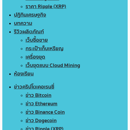
ราคา Ripple (XRP)
ปฏิทินเศรษฐกิจ
บทความ
รีวิวผลิตภัณฑ์
เว็บซื้อขาย
กระเป๋าเก็บเหรียญ
เครื่องขุด
เว็บขุดแบบ Cloud Mining
ห้องเรียน
ข่าวคริปโตเคอเรนซี่
ข่าว Bitcoin
ข่าว Ethereum
ข่าว Binance Coin
ข่าว Dogecoin
ข่าว Ripple (XRP)