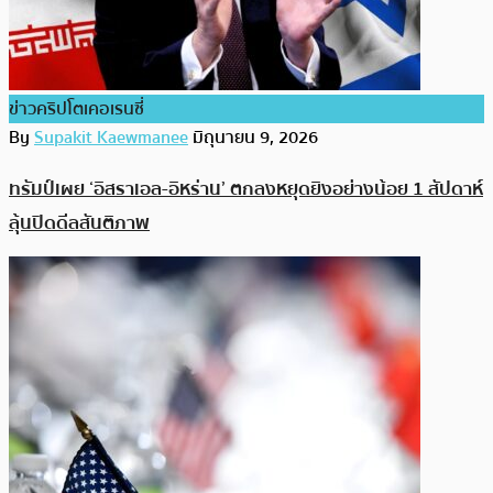
ข่าวคริปโตเคอเรนซี่
By
Supakit Kaewmanee
มิถุนายน 9, 2026
ทรัมป์เผย ‘อิสราเอล-อิหร่าน’ ตกลงหยุดยิงอย่างน้อย 1 สัปดาห์
ลุ้นปิดดีลสันติภาพ