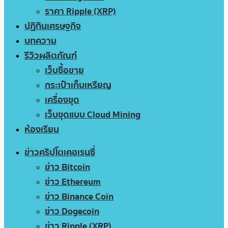
ราคา Ripple (XRP)
ปฏิทินเศรษฐกิจ
บทความ
รีวิวผลิตภัณฑ์
เว็บซื้อขาย
กระเป๋าเก็บเหรียญ
เครื่องขุด
เว็บขุดแบบ Cloud Mining
ห้องเรียน
ข่าวคริปโตเคอเรนซี่
ข่าว Bitcoin
ข่าว Ethereum
ข่าว Binance Coin
ข่าว Dogecoin
ข่าว Ripple (XRP)