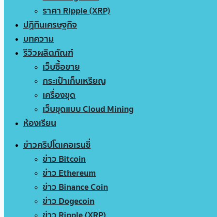
ราคา Ripple (XRP)
ปฏิทินเศรษฐกิจ
บทความ
รีวิวผลิตภัณฑ์
เว็บซื้อขาย
กระเป๋าเก็บเหรียญ
เครื่องขุด
เว็บขุดแบบ Cloud Mining
ห้องเรียน
ข่าวคริปโตเคอเรนซี่
ข่าว Bitcoin
ข่าว Ethereum
ข่าว Binance Coin
ข่าว Dogecoin
ข่าว Ripple (XRP)