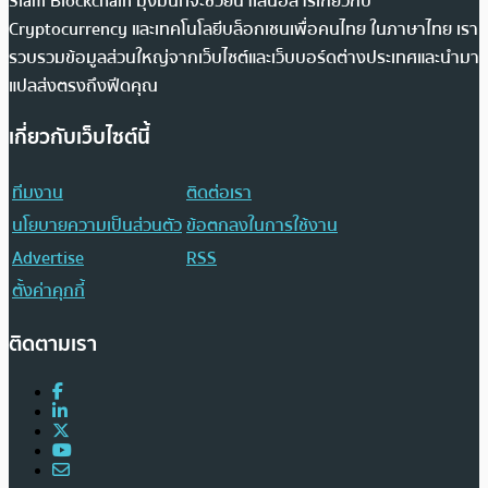
Siam Blockchain มุ่งมั่นที่จะช่วยนำเสนอสารเกี่ยวกับ
Cryptocurrency และเทคโนโลยีบล็อกเชนเพื่อคนไทย ในภาษาไทย เรา
รวบรวมข้อมูลส่วนใหญ่จากเว็บไซต์และเว็บบอร์ดต่างประเทศและนำมา
แปลส่งตรงถึงฟีดคุณ
เกี่ยวกับเว็บไซต์นี้
ทีมงาน
ติดต่อเรา
นโยบายความเป็นส่วนตัว
ข้อตกลงในการใช้งาน
Advertise
RSS
ตั้งค่าคุกกี้
ติดตามเรา