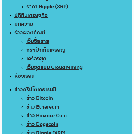
ราคา Ripple (XRP)
ปฏิทินเศรษฐกิจ
บทความ
รีวิวผลิตภัณฑ์
เว็บซื้อขาย
กระเป๋าเก็บเหรียญ
เครื่องขุด
เว็บขุดแบบ Cloud Mining
ห้องเรียน
ข่าวคริปโตเคอเรนซี่
ข่าว Bitcoin
ข่าว Ethereum
ข่าว Binance Coin
ข่าว Dogecoin
ข่าว Ripple (XRP)